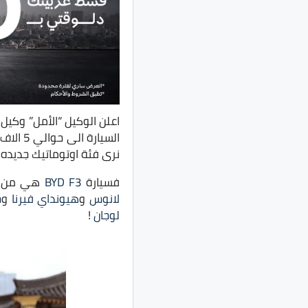
اعلن الوكيل “الأمل” وكيل
السيار
نرى فئة اوتوماتيك جديده قر
فسيارة
BYD F3
هي من ال
لانوس
و
هيونداي فيرنا
و
ج
لوجان
!