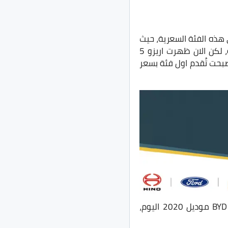
يار المُفضل للعُملاء في هذه الفئة السعرية، حيث
اثبتت F3 كفاءتها بشكل كبير وحصلت على ثقة المُستخدمين بالرغم من انها سيارة صينيه، لكن الان ظهرت اريزو 5
بحت تُقدم اول فئة بسعر
كل هذه العوامل بالإضافة الى إنخفاض سعر الدولار بشكل كبير جعلتنا نرى تخفيضات BYD F3 موديل 2020 اليوم،