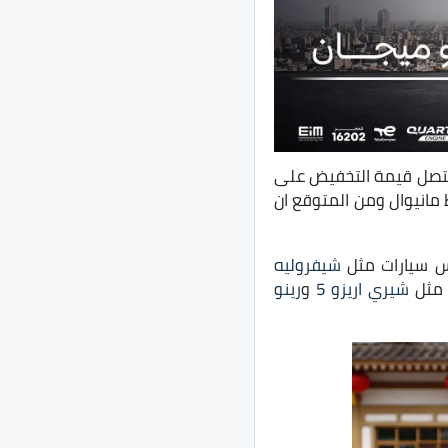
مصر عن تخفيضات BYD F3 موديل 2020 لتصل قيمة التخفيض على
 فقط مانيوال ومن المتوقع ان
فس سيارات مثل
شيفروليه
ى مثل
شيري اريزو 5
و
رينو