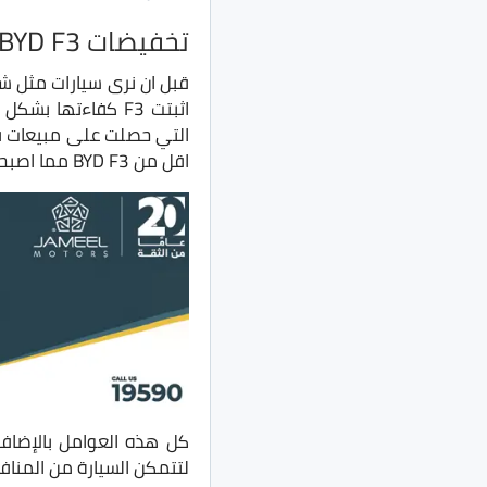
تخفيضات BYD F3 موديل 2020
التي حصلت على مبيعات قو
اقل من BYD F3 مما اصبحت خيار افضل بدون تفكير.
لتتمكن السيارة من المنا