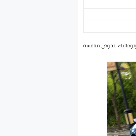
ق المصرية فئة جديده من سيارة BYD F3 وهي فئة اوتوماتيك لتخوض منافسة