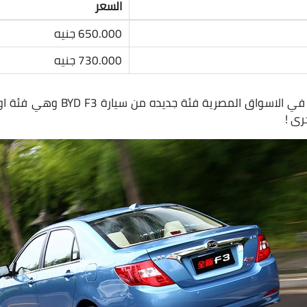
السعر
650.000 جنيه
730.000 جنيه
من المتوقع ان نرى قريبًا في الاسوا
رى !