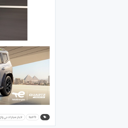
byd f3
اخبار سيارات بي وا