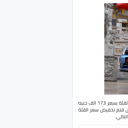
السيارة تُقدم في الاسواق المصرية بفئة واحده فقط وهي فئة مانيوال، وكانت تُقدم هذه الفئة بسعر 173 الف جنيه
ان فتم تخفيض سعر الفئة