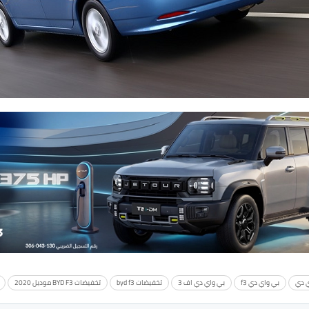
ي دي
بي واي دي f3
بي واي دي اف 3
تخفيضات byd f3
تخفيضات BYD F3 موديل 2020