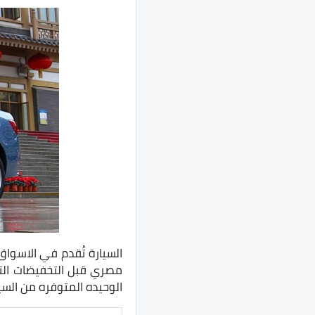
مصري قبل التخفيضات ال
الوحيده المتوفره من السيارة بحوالي 5 الاف جنيه ليصبح سعرها كم