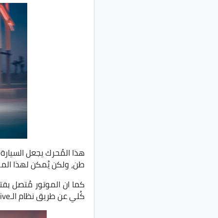
طن، ولكن يُمكن لهذا الموتور القوي 
كُلي عن طريق نظام الـxDrive الخاص بشركة بي ام دبليو.