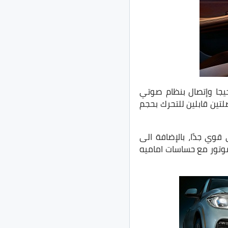
يضًا دعم للـApple Car Play في الشاشة الوسطية مع مساحة تخزين تصل الى 32 جيجا وإتصال بنظام صوتي
نفصلتين قابلين للتحرك بحجم
BM والتي تُعطي طابع رياضي قوي جدًا، بالإضافة الى
موتور مع حساسات اماميه