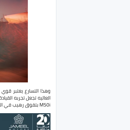
وهذا التسارع يعتبر قوي ج
العاليه تجعل تجربه القياد
M50i بتفوق رهيب في القوة للـX5 بسبب حجم السيارة الضخم.