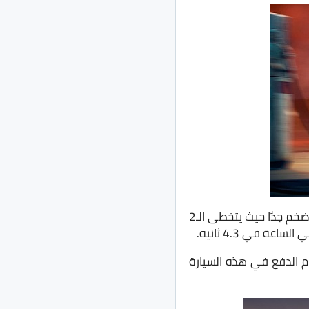
هذا المُحرك يجعل السيارة قويه جدًا ومناسبه للأداء الرياضي، وذلك بالرغم من أن وزن السيارة ضخم جدًا حيث يتخطى الـ2
StepT بنواقل حركة يدوية، ونظام الدفع في هذه السيارة