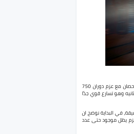
تأتي BMW X5 M50i مع موتور 4400 سي سي، هذا الموتور يُعطي قوة تصل الى 530 حصان مع عزم دوران 750
ن.متر عند 1800 ~ 4600 لفه في الدقيقة، وتسارع السيارة من 0 الى 100 كم في 4.3 ثانيه وهو تسارع قوي جدًا
هو أن العزم يظهر ما بين 1800 ~ 4600 لفه في الدقيقة، في البداية نوضح ان
لعزم يظل موجود حتى عدد