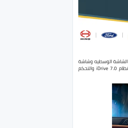
شاشتان ( الشاشة الوسطيه وشاشة
العدادت ) ذات حجم 12.3 بوصه، بالإضافة الى إمكانية توصيل السيارة بالهاتف عن طريق نظام iDrive 7.0 والتحكم