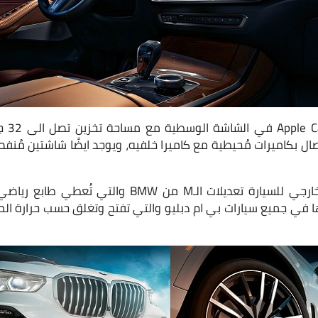
ونجد ا
ماعة وإتصال بكاميرات مُحيطية مع كاميرا خلفيه، ويوجد ايضًا شاشتين مُ
كما نجد في التصميم الخارجي للسيارة تعديلات الـM من W
اها في جميع سيارات بي ام دبليو والتي تفتح وتغلق حسب حرارة ال