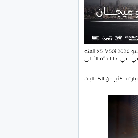
في مصر “المجموعة البافارية” حفل إطلاق بي ام دبليو X5 M50i 2020 الفئة
تأتي بفئتين، الفئة الأقل X40i تأتي بموتور 3000 سي سي اما الفئة الأعلى
 الجديده، تأتي السيارة بالكثير من الكماليات