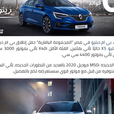
 بي ام دبليو
و X5
حاليًا 
حيث تأتي BMW X5 الفئة الجديده M50i موديل 2020 بالعديد من التطورات
 متوفره من قبل مع موتور قوي سنستعرضه لكم بالتفصيل.