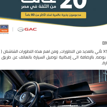
سيارة بي ام دبليو X5 M50i تأتي بالعديد من التطورات، ومن اهم هذه التطورات ال
رة،