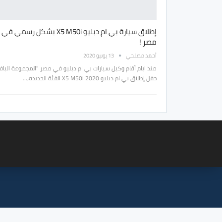
إطلاق سيارة بي ام دبليو X5 M50i بشكل رسمي في
مصر !
أحمد مصلحي
13 يونيو 2020
منذ ايام أقام وكيل سيارات بي ام دبليو في مصر "المجموعة البافا
حفل إطلاق بي ام دبليو X5 M50i 2020 الفئة الجديده،…