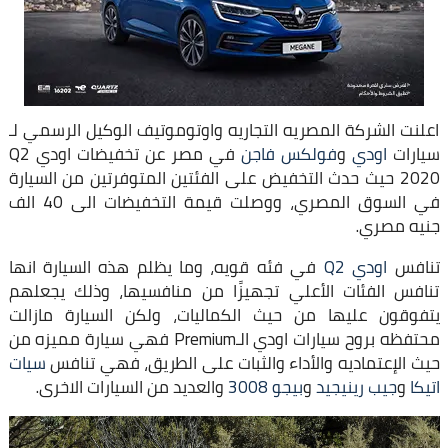
اعلنت الشركة المصريه التجاريه واوتوموتيف الوكيل الرسمي لـ
سيارات
اودي
و
فولكس فاجن
في مصر عن تخفيضات اودي Q2
2020 حيث حدث التخفيض على الفئتين المتوفرتين من السيارة
في السوق المصري، ووصلت قيمة التخفيضات الى 40 الف
جنيه مصري.
تنافس
اودي Q2
في فئه قويه، وما يظلم هذه السيارة انها
تنافس الفئات الأعلي تجهيزًا من منافسيها، وذلك يجعلهم
يتفوقون عليها من حيث الكماليات، ولكن السيارة مازالت
محتفظه بروح سيارات اودي الـPremium فهي سيارة مميزه من
حيث الإعتماديه والأداء والثبات على الطريق، فهي تنافس
سيات
اتيكا
و
جيب رينيجيد
و
بيجو 3008
والعديد من السيارات الاخرى.