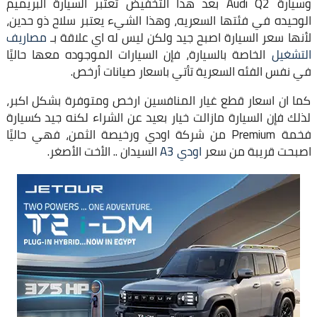
وسيارة Audi Q2 بعد هذا التخفيض تعتبر السيارة البريميم
الوحيده في فئتها السعريه، وهذا الشيء يعتبر سلاح ذو حدين،
لأنها سعر السيارة اصبح جيد ولكن ليس له اي علاقة بـ
مصاريف
التشغيل
الخاصة بالسيارة، فإن السيارات الموجوده معها حاليًا
في نفس الفئه السعرية تأتي باسعار صيانات أرخص.
كما ان اسعار قطع غيار المنافسين ارخص ومتوفرة بشكل اكبر،
لذلك فإن السيارة مازالت خيار بعيد عن الشراء لكنه جيد كسيارة
فخمة Premium من شركة اودي ورخيصة الثمن، فهي حاليًا
اصبحت قريبة من سعر
اودي A3
السيدان .. الأخت الأصغر.