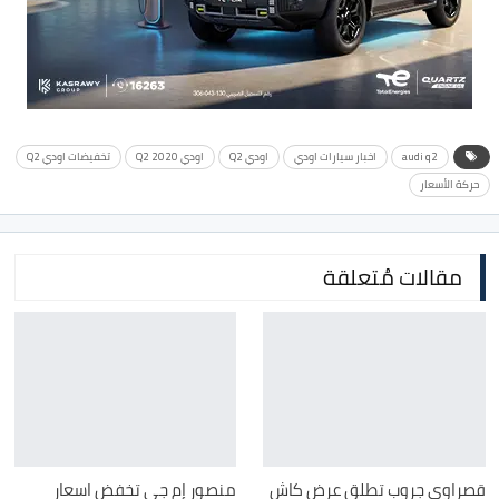
audi q2
اخبار سيارات اودي
اودي Q2
اودي Q2 2020
تخفيضات اودي Q2
حركة الأسعار
مقالات مُتعلقة
قصراوي جروب تطلق عرض كاش
منصور إم جي تخفض اسعار