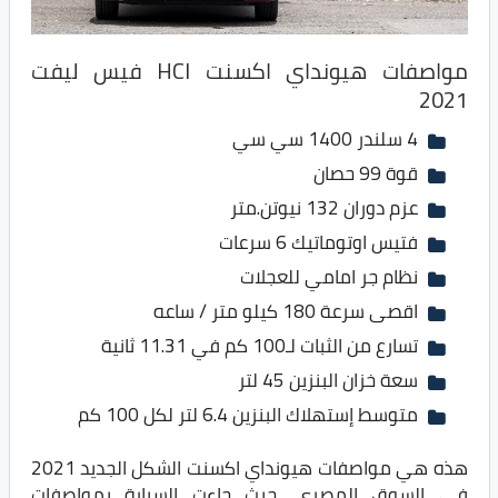
مواصفات هيونداي اكسنت HCI فيس ليفت
2021
4 سلندر 1400 سي سي
قوة 99 حصان
عزم دوران 132 نيوتن.متر
فتيس اوتوماتيك 6 سرعات
نظام جر امامي للعجلات
اقصى سرعة 180 كيلو متر / ساعه
تسارع من الثبات لـ100 كم في 11.31 ثانية
سعة خزان البنزين 45 لتر
متوسط إستهلاك البنزين 6.4 لتر لكل 100 كم
هذه هي مواصفات هيونداي اكسنت الشكل الجديد 2021
في السوق المصري، حيث جاءت السيارة بمواصفات