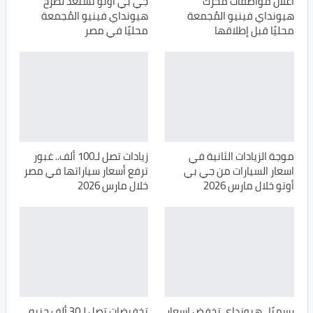
اعلان مواصفات محرك
جي بي اوتو تستعد لطرح
هيونداي فينيو المُجمعة
هيونداي فينيو المُجمعة
محليًا قبل إطلاقها
محليًا في مصر
موجة الزيادات الثانية في
زيادات تصل لـ100 ألف.. غبور
اسعار السيارات من جي بي
ترفع أسعار سياراتها في مصر
أوتو خلال مارس 2026
خلال مارس 2026
رسميًا.. هيونداي تخفض اسعار
تخفيضات تصل لـ30 ألف جنيه