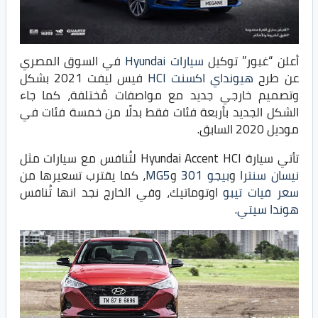
أعلن “غبور” توكيل
سيارات Hyundai
في السوق المصري
عن طرح
هيونداي اكسنت HCI
فيس ليفت 2021 بشكل
وتصميم خارجي جديد مع مواصفات مُختلفة، كما جاء
الشكل الجديد بأربعة فئات فقط بدلًا من خمسة فئات في
موديل 2020 السابق.
تأتي سيارة Hyundai Accent HCI لتُنافس مع سيارات مثل
نيسان سنترا
و
بيجو 301
و
MG5
، كما يقترب تسعيرها من
سعر فيات تيبو
اوتوماتيك، وفي الخارج نجد انها تُنافس
هوندا سيتي
.