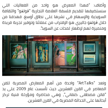
وأضاف: “فهذا المعرض هو واحد من الفعاليات التي
سنستضيفها لتقديم فلسفة العلامة التجارية “ڨولڨو” والثقافة
السويدية والإسهام في نشرها على نطاق أوسع. فهدفنا من
خلال ڨولڨو جاليري هو الإقتراب من عملائنا وتوفير تجربة فريدة
ومتميزة لهم لإظهار لمحات عن السويد”.
وتعد “ArtTalks” واحدة من أهم المعارض المصرية للفن
المعاصر في القرن العشرين، حيث تأسست عام 2009 على يد
“فاتن مصطفى كنفاني”، وهي محاضرة ومؤرخة فنية تركز
أبحاثها على الحداثة المصرية في القرن العشرين.