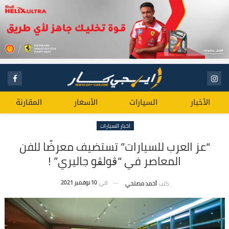
الأخبار
السيارات
الأسعار
المقارنة
اخبار السيارات
“عز العرب للسيارات” تستضيف معرضًا للفن
المعاصر في “ڨولڨو جاليري” !
في
10 نوفمبر 2021
كتب
أحمد مصلحي