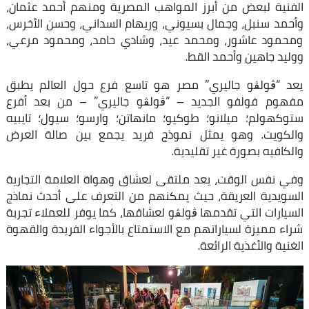
الفنية لبعض من أبرز المواهب المصرية ومنهم أحمد عثمان،
وأحمد سنبل، وجمال بسيوني، وريهام السداني، وحسن الأخرس،
ومحمود عاشور، ومحمد عيد، وشادي حامد، ومحمود مرعي،
ووليد جاهين وأحمد القط.
يعد “ڨولڨو جاليري” مصر هو تاسع فرع حول العالم يطبق
مفهوم فولفو الجديد – “ڨولڨو جاليري” – من بعد أفرع
ستوكهولم؛ ميلانو؛ طوكيو؛ مانهاتن؛ وارسو؛ سيول؛ تايبيه
والكويت. وهو يمثل نموذج فريد يجمع بين صالة العرض
والكافيه بصورة غير تقليدية.
وفي نفس الوقت، يعد ملتقى لعشاق وهواة العلامة التجارية
السويدية العريقة، حيث يمكنهم من التعرف على أحدث نماذج
السيارات التي تقدمها ڨولڨو لعشاقها، كما يوفر للعملاء تجربة
شراء مميزة لسياراتهم مع الاستمتاع بالأجواء الفريدة والقهوة
الغنية والأغذية الرائعة.