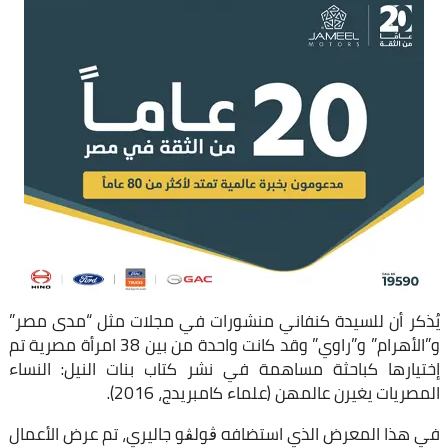
يُذكر أن للسيدة كنفاني منشورات في مجلات مثل “مدى مصر”
و”الأهرام” و”راوي” وقد كانت واحدة من بين 38 امرأة مصرية تم
إختيارها كباحثة مساهمة في نشر كتاب بنات النيل: النساء
المصريات يغيرن عالمهن (علماء كامبريدج، 2016).
في هذا المعرض الذي استضافه ڨولڨو جاليري، تم عرض الأعمال