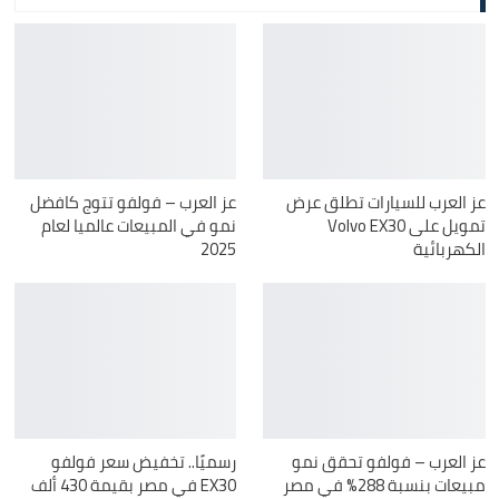
عز العرب للسيارات تطلق عرض
عز العرب – فولفو تتوج كافضل
تمويل على Volvo EX30
نمو في المبيعات عالميا لعام
الكهربائية
2025
عز العرب – فولفو تحقق نمو
رسميًا.. تخفيض سعر فولفو
مبيعات بنسبة 288% في مصر
EX30 في مصر بقيمة 430 ألف