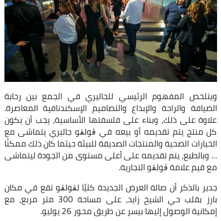
ويتلخص المفهوم الرئيسي للجاليري في الجمع بين رحابة
الضيافة والراحة والإبداع والتصاميم الإسكندنافية المعاصرة.
علاوة على ذلك، وبناء على فلسفتها الأساسية، يجب أن يكون
كل منتج يتم تقديمه أو بيعه في ڨولڨو جاليري يتماشى مع
الخيارات الصحية والمنتجات الصديقة للبيئة حيثما كان ذلك ممكنًا
… وبالطبع، يتم تقديمه على أعلى مستوى من الجودة ليتماشى
مع قيم علامة ڨولڨو التجارية.
جدير بالذكر أن صالة العرض الجديدة كليًا لڨولڨو تقع في مكان
بارز بقلب حي الشيخ زايد، على مساحة 300 متر مربع، مع
إمكانية الوصول إليها بيسر عن طريق محور 26 يوليو.