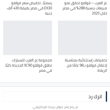
عز العرب – فولفو تحقق نمو
رسميًا.. تخفيض سعر فولفو
مبيعات بنسبة 288% في مصر
EX30 في مصر بقيمة 430 ألف
خلال 2025
جنيه
تخفيضات إستثنائية بمناسبة
مجموعة عز العرب للسيارات
إحتفال فولفو بـ98 عامًا من
تطلق ڤولڤو XC90 الجديدة كليًا
الريادة
في مصر
اترك رد
لن يتم نشر عنوان بريدك الإلكتروني.