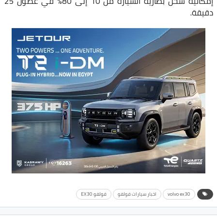
إمكانية شحن بطارية السيارة من 10 إلى 80٪ في غضون 25
دقيقة.
volvo ex30
اخبار سيارات فولفو
فولفو EX30