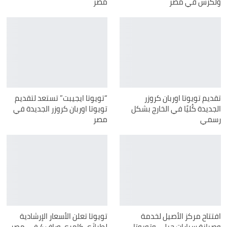
ولكزس في مصر
مصر
تقديم تويوتا اوربان كروزر
“تويوتا ايجيبت” تستعد لتقديم
الجديدة كُليًا في الخارج بشكل
تويوتا اوربان كروزر الجديدة في
رسمي
مصر
افتتاح مركز الأصيل لخدمة
تويوتا تعلن الأسعار الإرشادية
وصيانة سيارات جيلي وتويوتا
لطرازَي كامري وراف 4 في مصر