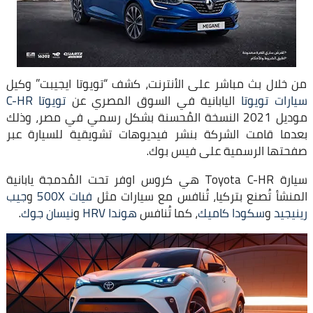
من خلال بث مباشر على الأنترنت، كشف “تويوتا ايجيبت” وكيل
سيارات تويوتا
اليابانية في السوق المصري عن
تويوتا C-HR
موديل 2021 النسخة المُحسنة بشكل رسمي في مصر، وذلك
بعدما قامت الشركة بنشر فيديوهات تشويقية للسيارة عبر
صفحتها الرسمية على فيس بوك.
سيارة Toyota C-HR هي كروس اوفر تحت المُدمجة يابانية
المنشأ تُصنع بتركيا، تُنافس مع سيارات مثل
فيات 500X
و
جيب
رينيجيد
و
سكودا كاميك
، كما تُنافس
هوندا HRV
و
نيسان جوك
.