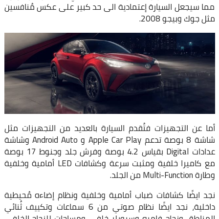
مما سيجعل السيارة إعتمادية الى حد كبير على عكس مُنافسين
مثل جوك وبيجو 2008.
أما عن التجهيزات فتُقدم السيارة بالعديد من التجهيزات مثل
شاشة 8 بوصة تدعم Apple Car Play و Android Auto وشاشة
عدادات Digital بقياس 4.2 بوصة وفرش جلد وجنوط 17 بوصة
مع كاميرا خلفية ومثبت سرعة وكشافات LED أمامية وخلفية
وطارة Multi-Function من الجلد.
نجد ايضًا كشافات ضباب أمامية وخلفية ونظام إضاءه مُحيطية
داخلية، نجد ايضًا نظام صوتي من 6 سماعات وتكييف ثُنائي
المناطق وزجاج فاميه وسبويلر خلفي ومساحات للزجاج الخلفي