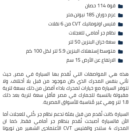
قوة 114 حصان
عزم دوران 185 نيوتن.متر
فتيس اوتوماتيك CVT من 6 نقلات
نظام جر أمامي للعجلات
سعة خزان البنزين 50 لتر
متوسط إستهلاك البنزين 5.9 لتر لكل 100 كم
الارتفاع عن الأرض 15 سم
هذه هي المواصفات التي تُقدم بها السيارة في مصر، حيث
تأتي بنفس المحرك الذي كان موجود من قبل بلا أختلاف. ولا
تتوفر السيارة مع خيارات لمحرك باداء أفضل من ذلك بسعة لترية
مقبولة بالنسبة للجمارك في مصر فأقل سعة لترية بعد ذلك
1.8 لتر وهي غير مُناسبة للأسواق المصرية.
السيارة كانت تُقدم من قبل بفئة تدعم نظام جر كُلي للعجلات أما
الأن فالسيارة أصبحت تُقدم بنظام جر أمامي فقط، كما ان
المحرك 4 سلندر والفتيس CVT الأعتمادي الشهير من تويوتا