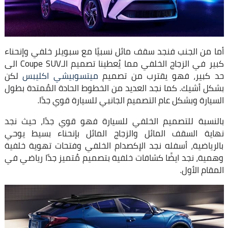
أما من الجنب فنجد سقف مائل نسبيًا مع سبويلر خلفي وإنحناء
كبير في الزجاج الخلفي مما يُعطينا تصميم الـCoupe SUV الى
حد كبير، فهو يقترب من تصميم
ميتسوبيشي اكليبس
لكن
بشكل أشيك. كما نجد العديد من الخطوط الحادة المُمتدة بطول
السيارة وبشكل عام التصميم الجانبي للسيارة قوي جدًا.
بالنسبة للتصميم الخلفي للسيارة فهو قوي جدًا، حيث نجد
نهاية السقف المائل والزجاج المائل بإنحناء بسيط يوحي
بالرياضية، أسفله نجد الإكصدام الخلفي وفتحات تهوية خلفية
وهمية، نجد ايضًا كشافات خلفية بتصميم مُتميز جدًا رياضي في
المقام الأول.