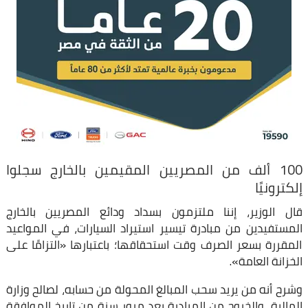
100 ألف من المصريين المقيمين بالخارج سجلوا
إلكترونيًا
قال الوزير، إننا ملتزمون بسداد ودائع المصريين بالخارج
المستفيدين من مبادرة تيسير استيراد السيارات، في المواعيد
المقررة بسعر الصرف وقت استحقاقها؛ باعتبارها «التزامًا على
الخزانة العامة».
وشرح أنه من يريد سحب المبالغ المحولة من حسابه، لصالح وزارة
المالية، والخروج من المبادرة بعد مرور سنة من تاريخ الموافقة