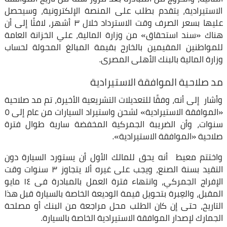
الاستيرادية، يتقدم بطلب على المنصة الإلكترونية، وسيحصل
عليها بسعر الصرف وقت الاسترداد خلال ٣ أشهر، لافتًا إلى أن
هناك «سند استحقاق» من وزارة المالية، علي الخزانة العامة
للمواطنين المقيمين بالخارج بقيمة المبالغ المحولة لحساب
وزارة المالية بالبنك الأهلى المصرى.
مد صلاحية الموافقة الاستيرادية
وأشار إلى أنه، وفقًا للتعديلات التشريعية الأخيرة، تم مد صلاحية
«الموافقة الاستيرادية» لشحن واستيراد السيارات من عام إلى ٥
سنوات، وأن الضريبة الجمركية المخفضة سارية طوال فترة
صلاحية «الموافقة الاستيرادية».
واختتم معيط أنه يحق للمالك الأول أن يستورد السيارة دون
التقيد بسنة الصنع، ويجب على غيره ألا يتجاوز ٣ سنوات وقت
الإفراج الجمركي، وانتهاء فترة العمل بالمبادرة فى ١٤ مايو
المقبل، والعِبرة بتحويل قيمة الوديعة الخاصة بالسيارة قبل هذا
التاريخ، حتى إن كان الطلب محل مراجعة من البنك أو مصلحة
الجمارك لإصدار الموافقة الاستيرادية الخاصة بالسيارة.