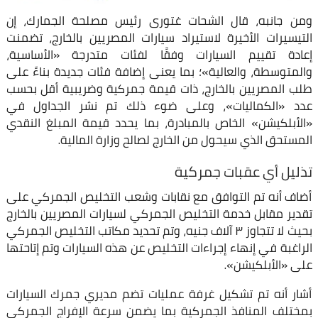
ومن جانبه، قال الشحات غتورى رئيس مصلحة الجمارك، إن
التيسيرات الأخيرة لاستيراد سيارات المصريين بالخارج، تضمنت
إعادة تقييم السيارات وفقًا لفئات متدرجة «الأساسية،
والمتوسطة، والعالية»؛ بما يعنى إضافة فئات جديدة بناءً على
طلب المصريين بالخارج، ذات قيمة جمركية وضريبية أقل بحسب
عدد «الكماليات»، وعلى ضوء ذلك تم نشر الجداول في
«الأبلكيشن» الخاص بالمبادرة، بما يحدد قيمة المبلغ النقدي
المستحق الذي سيحول من الخارج لصالح وزارة المالية.
تذليل أي عقبات جمركية
أضاف أنه تم التوافق مع نقابات وشعب التخليص الجمركي على
تقدير مقابل خدمة التخليص الجمركي لسيارات المصريين بالخارج
بحيث لا تتجاوز ٣ آلاف جنيه، وتم تحديد مكاتب التخليص الجمركي
الراغبة في إنهاء إجراءات التخليص عن هذه السيارات وتم إتاحتها
على «الأبلكيشن».
أشار أنه تم تشكيل غرفة عمليات تضم مديري جمرك السيارات
بمختلف المنافذ الجمركية بما يضمن سرعة الإفراج الجمركي