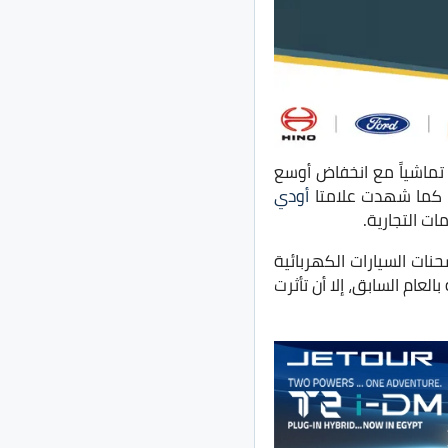
في الوقت ذاته، انخفضت تسجيلات فولكس فاجن بنسبة 40% إلى ما يزيد قليلاً عن 32300 تماشياً مع انخفاض أوسع
 كما شهدت علامتا
أودي
ات التجارية.
ات السيارات الكهربائية
ى سبتمبر مقارنة بالعام السابق، إلا أن تأثرت