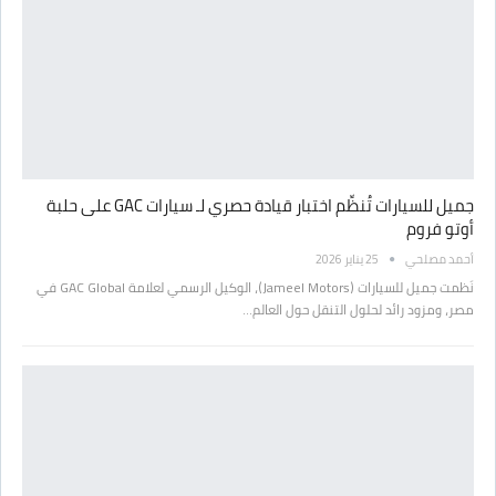
جميل للسيارات تُنظِّم اختبار قيادة حصري لـ سيارات GAC على حلبة
أوتو فروم
أحمد مصلحي
25 يناير 2026
نَظمت جميل للسيارات (Jameel Motors)، الوكيل الرسمي لعلامة GAC Global في
مصر، ومزود رائد لحلول التنقل حول العالم…