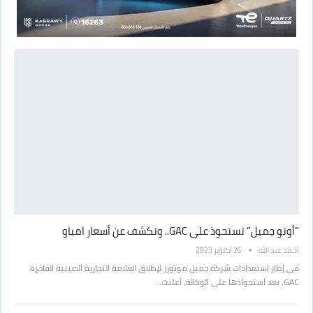
“أوتو جميل” تستحوذ على GAC.. وتكشف عن أسعار امباو
أحمد عبد الله
26 أكتوبر 2023
في إطار استعدادات شركة جميل موتورز لإطلاق العلامة التجارية الصينية الفاخرة
GAC، بعد استحواذها على الوكالة، أعلنت…