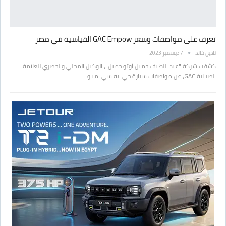
تعرف على مواصفات وسعر GAC Empow القياسية في مصر
نادين خالد
7 ديسمبر 2023
كشفت شركة "عبد اللطيف جميل أوتو جميل"، الوكيل المحلي والحصري للعلامة
الصينية GAC، عن مواصفات سيارة جي ايه سي امباو…