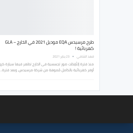
طرح مرسيدس EQA موديل 2021 في الخارج – GLA
كهربائية !
فهد الشامي
23 يناير 2021
منذ فترة إلتُقِطَت صور تجسسية فى الخارج تظهر فيها سيارة ك
أوفر كهربائية بالكامل مُموهة من شركة مرسيدس، وبعد فترة…