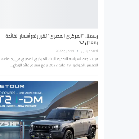
رسميًا.. “المركزي المصري” يُقرر رفع أسعار الفائدة
بمعدل 2%
أحمد عيسى
19 مايو 2022
قررت لجنة السياسة النقدية للبنك المركزي المصري في إجتماعها
الخميس الموافق 19 مايو 2022 برفع سعري عائد الإيداع…