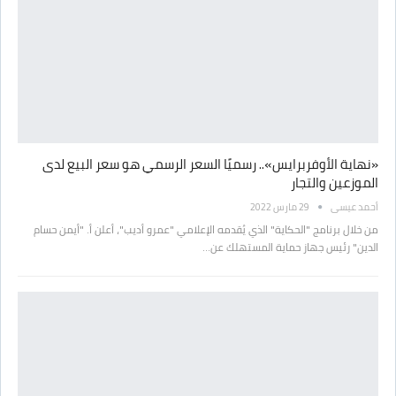
«نهاية الأوفربرايس».. رسميًا السعر الرسمي هو سعر البيع لدى
الموزعين والتجار
أحمد عيسى
29 مارس 2022
من خلال برنامج "الحكاية" الذي يُقدمه الإعلامي "عمرو أديب"، أعلن أ. "أيمن حسام
الدين" رئيس جهاز حماية المستهلك عن…