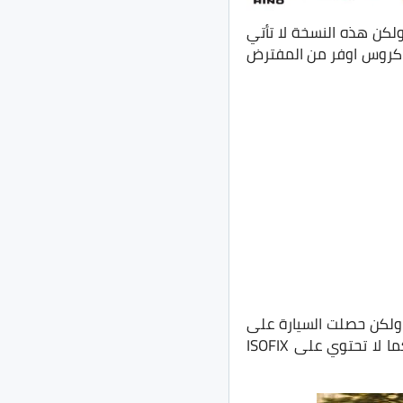
ولكن هذه النسخة لا تأتي
ة كروس اوفر من المفترض
هي مواصفات السيارة في السوق المصري وتأتي السيارة مع 2 وسادة هوائية وABS، ولكن حصلت السيارة على
0 من أصل 5 نجوم في إختبارات الأمان Global NCAP وذلك لأن هيكل السيارة غير مُستقر كما لا تحتوي على ISOFIX