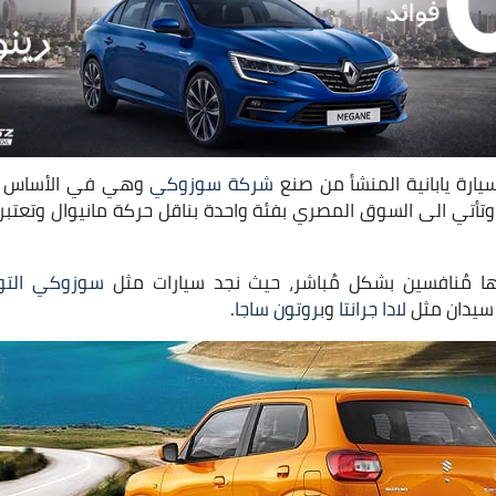
رة يابانية المنشأ من صنع
شركة سوزوكي
وهي في الأساس م
سيارة تعتبر Micro SUV، وتأتي الى السوق المصري بفئة واحدة بناقل حركة مانيوا
لها مُنافسين بشكل مُباشر، حيث نجد سيارات مثل
سوزوكي التو
 سيدان مثل
لادا جرانتا
و
بروتون ساجا
.