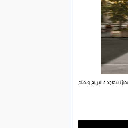
بالرغم من ذلك تعتبر السيارة جيدة على جانب الأمان مُقارنتًا بمنافسيها في السوق المصري نظرًا لتواجد 2 ايرباج ونظام