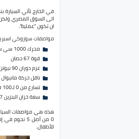
في الخارج تأتي السيارة 
الى السوق المصري ولكن ن
ان تكون “عملية”.
مواصفات سوزوكي اسبريسو 1
محرك 1000 سي سي 3 سلندر
قوة 67 حصان
عزم دوران 90 نيوتن.متر
ناقل حركة مانيوال من 5 س
تسارع من 0 لـ100 في 14.3 ثانيه
سعة خزان البنزين 27 لتر
للأطفال.