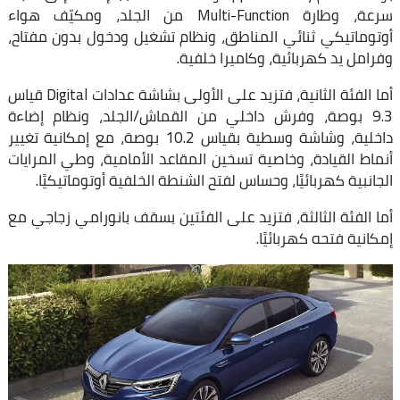
سرعة، وطارة Multi-Function من الجلد، ومكيّف هواء
أوتوماتيكي ثنائي المناطق، ونظام تشغيل ودخول بدون مفتاح،
وفرامل يد كهربائية، وكاميرا خلفية.
أما الفئة الثانية، فتزيد على الأولى بشاشة عدادات Digital قياس
9.3 بوصة، وفرش داخلي من القماش/الجلد، ونظام إضاءة
داخلية، وشاشة وسطية بقياس 10.2 بوصة، مع إمكانية تغيير
أنماط القيادة، وخاصية تسخين المقاعد الأمامية، وطي المرايات
الجانبية كهربائيًا، وحساس لفتح الشنطة الخلفية أوتوماتيكيًا.
أما الفئة الثالثة، فتزيد على الفئتين بسقف بانورامي زجاجي مع
إمكانية فتحه كهربائيًا.