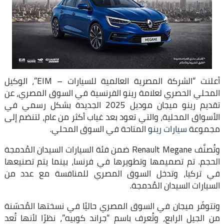
أعلنت “الشركة المصرية العالمية للسيارات – EIM”، الوكيل
المحلي الحصري لعلامة رينو الفرنسية في السوق المصري، عن
تقديم رينو ميجان موديل 2025 الجديدة بشكل رسمي في
الأسواق المحلية، والتي تعود بعد غياب أكثر من عام، لتنضم إلى
مجموعة
سيارات رينو
المتاحة في السوق المحلي.
وتُصنَّف Renault Megane ضمن فئة السيارات السيدان المُدمجة
الحجم. تم تصميمها وتطويرها في فرنسا، بينما يتم تصنيعها
في تركيا، وتدخل السوق المصري للمنافسة مع عدد من
السيارات السيدان المُدمجة.
وتتوفّر ميجان في السوق المصري حاليًا في نسختها المُحسّنة
من الجيل الرابع، وتُعرف باسم “جراند كوبيه”، نظرًا لأنها تُعد