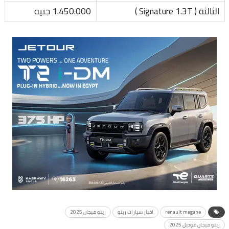
الثالثة ( Signature 1.3T )
1.450.000 جنيه
renault megane
اخبار سيارات رينو
رينو ميجان 2025
رينو ميجان موديل 2025