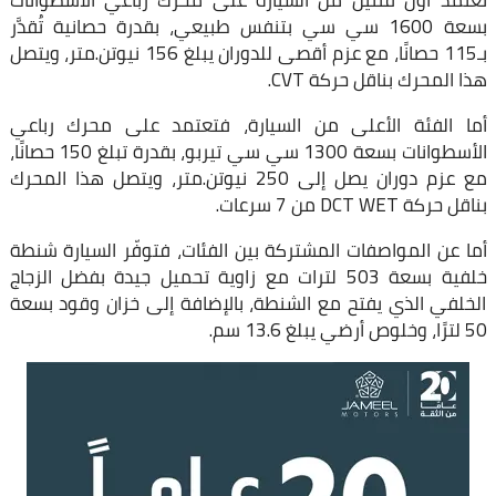
تعتمد أول فئتين من السيارة على محرك رباعي الأسطوانات
بسعة 1600 سي سي بتنفس طبيعي، بقدرة حصانية تُقدَّر
بـ115 حصانًا، مع عزم أقصى للدوران يبلغ 156 نيوتن.متر، ويتصل
هذا المحرك بناقل حركة CVT.
أما الفئة الأعلى من السيارة، فتعتمد على محرك رباعي
الأسطوانات بسعة 1300 سي سي تيربو، بقدرة تبلغ 150 حصانًا،
مع عزم دوران يصل إلى 250 نيوتن.متر، ويتصل هذا المحرك
بناقل حركة DCT WET من 7 سرعات.
أما عن المواصفات المشتركة بين الفئات، فتوفّر السيارة شنطة
خلفية بسعة 503 لترات مع زاوية تحميل جيدة بفضل الزجاج
الخلفي الذي يفتح مع الشنطة، بالإضافة إلى خزان وقود بسعة
50 لترًا، وخلوص أرضي يبلغ 13.6 سم.