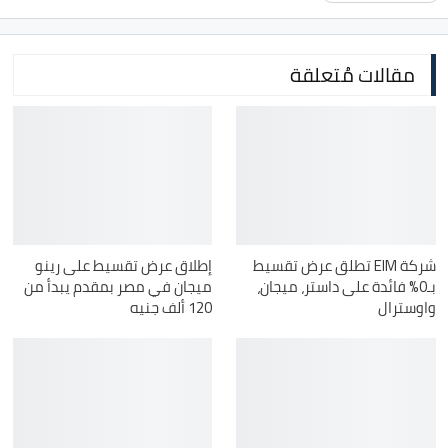
مقالات مُتعلقة
شركة EIM تطلق عرض تقسيط
إطلاق عرض تقسيط على رينو
بـ0% فائدة على داستر، ميجان،
ميجان في مصر بمقدم يبدأ من
واوسترال
120 ألف جنيه