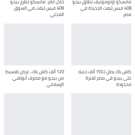
مانسكو أوتوموتيف تطلق بيجو
خلال أيام.. مانسكو تطرح بيجو
408 فيس ليفت الجديدة في
408 فيس ليفت في السوق
مصر
المحلي
كاش باك يصل لـ150 ألف جنيه
120 ألف كاش باك.. عرض تقسيط
على بيجو في مصر لفترة
من بيجو مع مصرف أبوظبي
محدودة
الإسلامي