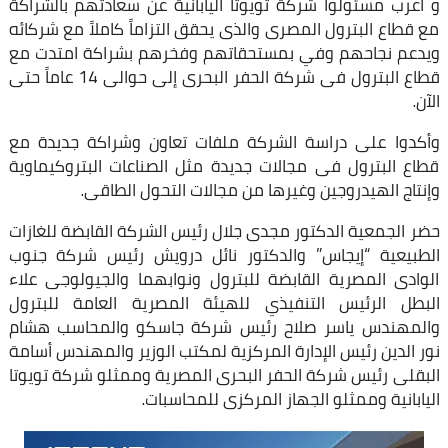
و أعرب مسئولوا شركة تويوتا اليابانية عن سعادتهم بالشراكة
مع قطاع البترول المصرى والذى يحقق التزاماً كاملاً مع شركائه
ويدعم نجاحهم وفي بمستحقاتهم وفخرهم بشراكة امتدت مع
قطاع البترول فى شركة الحفر البحرى إلى حوالى 14 عاماً حتى
الآن.
وأكدوا على دراسة الشركة ملفات تعاون وشراكة جديدة مع
قطاع البترول فى مجالات جديدة مثل الصناعات البتروكيماوية
وإنتاج الهيدروجين وغيرها من مجالات التحول الطاقى.
حضر الجمعية الدكتور مجدى جلال رئيس الشركة القابضة للغازات
الطبيعية “إيجاس” والدكتور نائل درويش رئيس شركة جنوب
الوادى المصرية القابضة للبترول ونوابهما والجيولوجى علاء
البطل الرئيس التنفيذي للهيئة المصرية العامة للبترول
والمهندس ياسر صلاح رئيس شركة جاسكو والمحاسب هشام
نور الدين رئيس الإدارة المركزية لمكتب الوزير والمهندس أسامة
البقلى رئيس شركة الحفر البحرى المصرية وممثلو شركة تويوتا
اليابانية وممثلو الجهاز المركزى للمحاسبات.