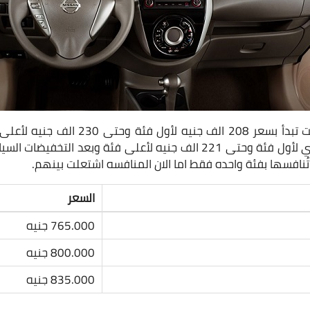
السيارة قبل التخفيض كانت تبدأ بسعر 208 الف
افسها بفئة واحده فقط اما الان المنافسه اشتعلت بينهم.
السعر
765.000 جنيه
800.000 جنيه
835.000 جنيه