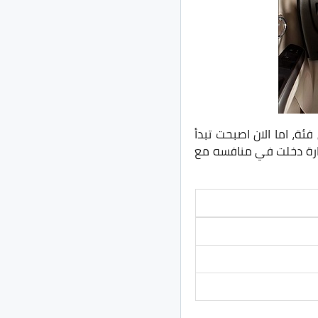
 جنيه لأول فئة وحتى 230 الف جنيه لأعلى فئة، اما الان اصبحت تبدأ