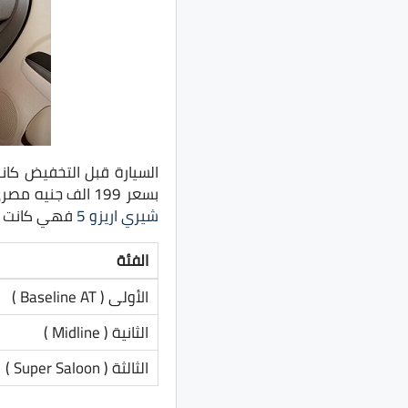
بسعر 199 الف جنيه مصري لأول فئة وحتى 221 الف جنيه لأعلى فئة وبعد التخفيضات السيارة دخلت في منافسه مع
شيري اريزو 5
فهي كانت تُن
الفئة
الأولى ( Baseline AT )
الثانية ( Midline )
الثالثة ( Super Saloon )