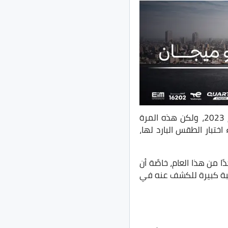
نجحت عدسات المصورين في التقاط صور جديدة لـ الموديل الجديد من مرسيدس GLC لعام 2023، ولكن هذه المرة
اختبار الطقس البارد لها،
لاحق وقريب جدًا من هذا العام، خاصًة أن
سبة كبيرة للكشف عنه في