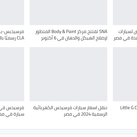
ض لسيارات
SNA تفتتح مركز Body & Paint المتطور
مرسيديس-بنز 
دة في مصر
لإصلاح الهيكل والدهان في 6 أكتوبر
CLA رسميًا بالخارج
 لإطلاق Little G Class
ننقل اسعار سيارات مرسيدس الكهربائية
الرسمية 2024 في مصر
سيارة في مصر – 