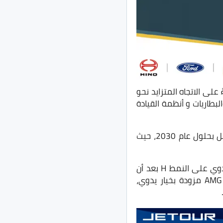
على الاتجاه المتزايد نحو
لبطاريات و أنظمة القيادة
وكانت الشركة الألمانية قد كشفت العام الماضي، عن خططها للذهاب إلى الكهرباء بالكامل بحلول عام 2030، حيث
ويذكر أن سيارات الركاب من مرسيدس A-Class و C-Class و CLA فقط تعمل بناقل حركة يدوي على النمط H بعد أن
توقفت شاحنتها التجارية Sprinter العام الماضي، حيث لا توجد سيارة أداء من مرسيدس- AMG مزودة بخيار يدوي،