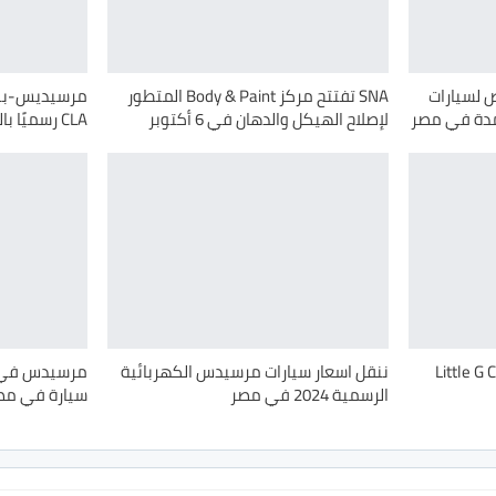
ض لسيارات
SNA تفتتح مركز Body & Paint المتطور
مرسيديس-بنز 
دة في مصر
لإصلاح الهيكل والدهان في 6 أكتوبر
CLA رسميًا بالخارج
 لإطلاق Little G Class
ننقل اسعار سيارات مرسيدس الكهربائية
الرسمية 2024 في مصر
سيارة في مصر – 