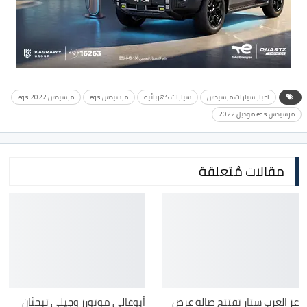
اخبار سيارات مرسيدس
سيارات كهربائية
مرسيدس eqs
مرسيدس eqs 2022
مرسيدس eqs موديل 2022
مقالات مُتعلقة
عز العرب ستار تفتتح صالة عرض
أبوغالي موتورز وجيلي تبحثان