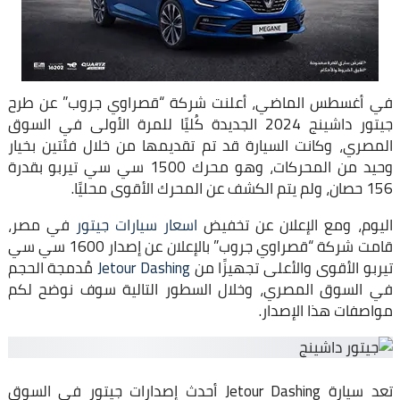
في أغسطس الماضي، أعلنت شركة “قصراوي جروب” عن طرح
جيتور داشينج 2024 الجديدة كُليًا للمرة الأولى في السوق
المصري، وكانت السيارة قد تم تقديمها من خلال فئتين بخيار
وحيد من المحركات، وهو محرك 1500 سي سي تيربو بقدرة
156 حصان، ولم يتم الكشف عن المحرك الأقوى محليًا.
اليوم، ومع الإعلان عن تخفيض
اسعار سيارات جيتور
في مصر،
قامت شركة “قصراوي جروب” بالإعلان عن إصدار 1600 سي سي
تيربو الأقوى والأعلى تجهيزًا من
Jetour Dashing
مُدمجة الحجم
في السوق المصري، وخلال السطور التالية سوف نوضح لكم
مواصفات هذا الإصدار.
تعد سيارة Jetour Dashing أحدث إصدارات جيتور في السوق