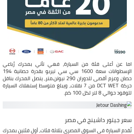
اما عن أعلى فئة من السيارة، فهي تأتي بمحرك رُباعي
الإسطوانات سعة 1600 سي سي تيربو بقدرة حصانية 194
حصان وعزم أقصى للدوران 290 نيوتن.متر، يتصل المحرك بناقل
حركة DCT WET من 7 نقلات، ويبلغ متوسط إستهلاك السيارة
للوقود حوالي 8 لتر لكل 100 كم.
سعر جيتور داشينج في مصر
تُقدم السيارة في السوق المصري بثلاثة فئات، أول فئتين بمحرك