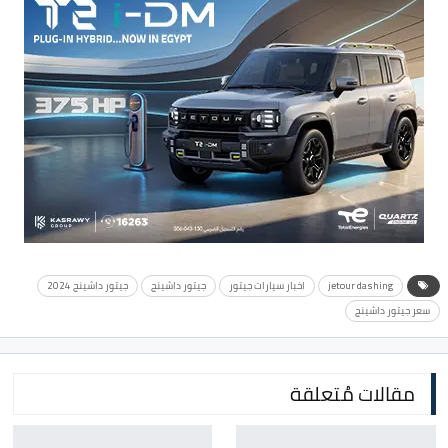
jetour dashing
اخبار سيارات جيتور
جيتور داشينج
جيتور داشينج 2024
سعر جيتور داشينج
مقالات مُتعلقة