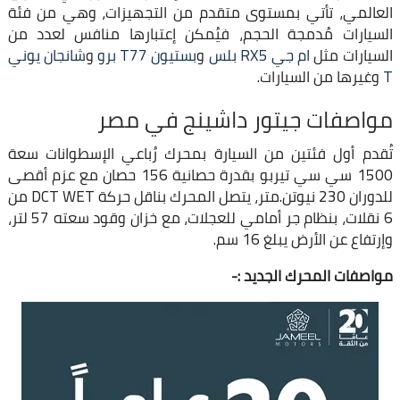
العالمي، تأتي بمستوى متقدم من التجهيزات، وهي من فئة
السيارات مُدمجة الحجم، فيُمكن إعتبارها منافس لعدد من
السيارات مثل
ام جي RX5 بلس
و
بستيون T77 برو
و
شانجان يوني
T
وغيرها من السيارات.
مواصفات جيتور داشينج في مصر
تُقدم أول فئتين من السيارة بمحرك رُباعي الإسطوانات سعة
1500 سي سي تيربو بقدرة حصانية 156 حصان مع عزم أقصى
للدوران 230 نيوتن.متر، يتصل المحرك بناقل حركة DCT WET من
6 نقلات، بنظام جر أمامي للعجلات، مع خزان وقود سعته 57 لتر،
وإرتفاع عن الأرض يبلغ 16 سم.
مواصفات المحرك الجديد :-