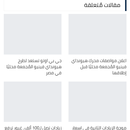
مقالات مُتعلقة
اعلان مواصفات محرك هيونداي
جي بي اوتو تستعد لطرح
فينيو المُجمعة محليًا قبل
هيونداي فينيو المُجمعة محليًا
إطلاقها
في مصر
موجة الزيادات الثانية في اسعار
زيادات تصل لـ100 ألف.. غبور ترفع