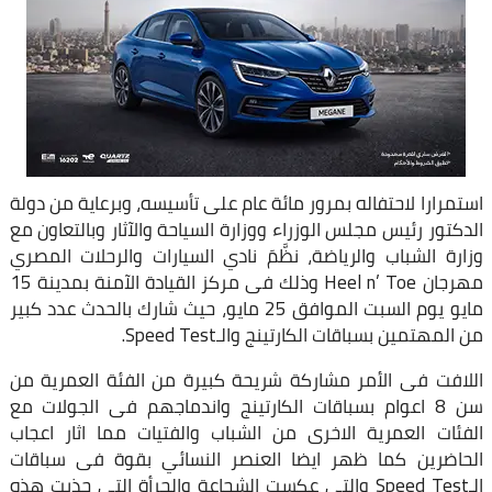
استمرارا لاحتفاله بمرور مائة عام على تأسيسه، وبرعاية من دولة
الدكتور رئيس مجلس الوزراء ووزارة السياحة والآثار وبالتعاون مع
وزارة الشباب والرياضة، نظَّمَ نادي السيارات والرحلات المصري
مهرجان Heel n’ Toe وذلك فى مركز القيادة الآمنة بمدينة 15
مايو يوم السبت الموافق 25 مايو، حيث شارك بالحدث عدد كبير
من المهتمين بسباقات الكارتينج والـSpeed Test.
اللافت فى الأمر مشاركة شريحة كبيرة من الفئة العمرية من
سن 8 اعوام بسباقات الكارتينج واندماجهم فى الجولات مع
الفئات العمرية الاخرى من الشباب والفتيات مما اثار اعجاب
الحاضرين كما ظهر ايضا العنصر النسائي بقوة فى سباقات
الـSpeed Test والتى عكست الشجاعة والجرأة التي جذبت هذه