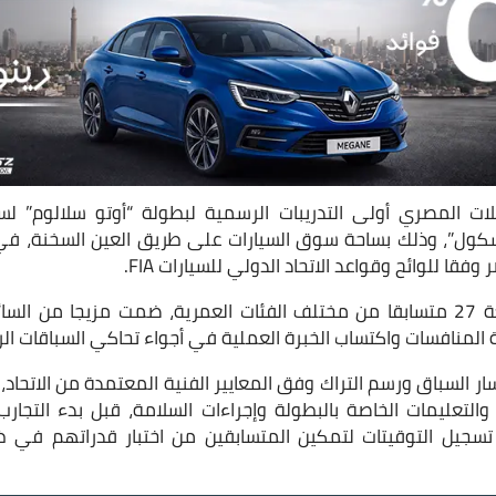
لات المصري أولى التدريبات الرسمية لبطولة “أوتو سلالوم” لس
 سكول”، وذلك بساحة سوق السيارات على طريق العين السخنة، ف
قا للوائح وقواعد الاتحاد الدولي للسيارات FIA.
وشهدت التدريبات مشاركة 27 متسابقا من مختلف الفئات العمرية، ضمت مزيجا م
لمنافسات واكتساب الخبرة العملية في أجواء تحاكي السباقات ال
ر السباق ورسم التراك وفق المعايير الفنية المعتمدة من الاتحاد،
التعليمات الخاصة بالبطولة وإجراءات السلامة، قبل بدء التجارب
تسجيل التوقيتات لتمكين المتسابقين من اختبار قدراتهم في 