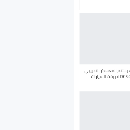
 يختتم المعسكر التدريبي
الثاني لبطولة ‏DC3‎ ‏لدريفت السيارات