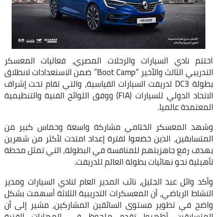
اختتم نادي السيارات والرحلات المصري، فعاليات المعسكر
التدريبي الثالث والأخير “‏Boot Camp‏” ضمن ‏الاستعدادات لانطلاق
بطولة ‏DC3‎‏ لدريفت السيارات القياسية، والتي تقام تحت ‏إشراف
الاتحاد الدولي للسيارات (‏FIA‏) ووفق اللوائح الفنية والتنظيمية
المعتمدة ‏عالميا.‏
وشهد المعسكر الختامي مشاركة واسعة وحماس كبير من
المتسابقين، الذين ‏خضعوا لفترة إعداد امتدت لأكثر من شهرين
بهدف رفع جاهزيتهم للمنافسة في ‏البطولة، التي تمثل محطة
تأهيلية نحو نهائيات بطولة العالم للدريفت.‏
وأكد وائل عبد الجليل، نائب المدير العام لنادي السيارات ومدير
النشاط الرياضي، ‏أن المعسكرات التدريبية الثلاثة أسهمت بشكل
واضح في تطوير مستوى السائقين ‏المشاركين، مشير إلى أن
المتسابقين أظهروا تقدم ملحوظ في المهارات الفنية