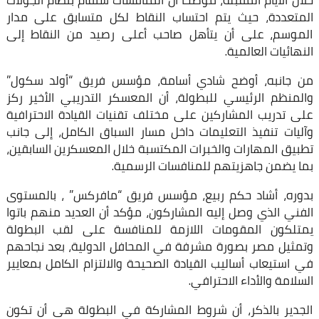
خلال الأيام المقبلة، ‏موضحا أن المنافسات ستقام بنظام الجولات
المتعددة، حيث يتم احتساب ‏النقاط لكل متسابق على مدار
الموسم، على أن يتأهل صاحب أعلى رصيد من ‏النقاط إلى
النهائيات العالمية.‏
من جانبه، أوضح شادي أسامة، مؤسس فريق “أولد سكول”
والمنظم الرئيسي ‏للبطولة، أن المعسكر التدريبي الأخير ركز
على تدريب المشاركين على مختلف ‏تقنيات القيادة الاحترافية
وآليات تنفيذ التعليمات داخل مسار السباق الكامل، إلى ‏جانب
تطبيق المهارات والخبرات المكتسبة خلال المعسكرين السابقين،
بما ‏يضمن جاهزيتهم للمنافسات الرسمية.‏
بدوره، أشاد حكم ربيع، مؤسس فريق “مافركس” ، بالمستوى
الفني الذي ‏وصل إليه المشاركون، مؤكد أن العديد منهم باتوا
يمتلكون المقومات اللازمة ‏للمنافسة على لقب البطولة
وتمثيل مصر بصورة مشرفة في المحافل الدولية، بعد ‏نجاحهم
في استيعاب أساليب القيادة الصحيحة والالتزام الكامل بمعايير
السلامة ‏والأداء الاحترافي.‏
الجدير بالذكر، أن شروط المشاركة في البطولة هى أن تكون