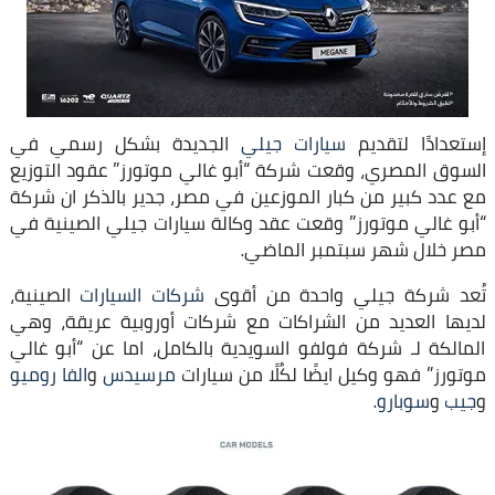
إستعدادًا لتقديم
سيارات جيلي
الجديدة بشكل رسمي في
السوق المصري، وقعت شركة “أبو غالي موتورز” عقود التوزيع
مع عدد كبير من كبار الموزعين في مصر، جدير بالذكر ان شركة
“أبو غالي موتورز” وقعت عقد وكالة سيارات جيلي الصينية في
مصر خلال شهر سبتمبر الماضي.
تُعد شركة جيلي واحدة من أقوى
شركات السيارات
الصينية،
لديها العديد من الشراكات مع شركات أوروبية عريقة، وهي
المالكة لـ شركة فولفو السويدية بالكامل، اما عن “أبو غالي
موتورز” فهو وكيل ايضًا لكُلًا من سيارات
مرسيدس
و
الفا روميو
و
جيب
و
سوبارو
.