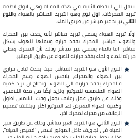
ننتقل الي النقطة الثانيه في هذه المقاله وهي انواع انظمة
تبريد المحركات،
اول نوع
وهو التبريد المباشر بالهواء و
النوع
الثاني
تبريد غير مباشر عن طريق الماء.
اولًا تبريد الهواء يسمي تبريد مباشر لأنه يحدث بين المحرك
والهواء مباشر، المحرك يفقد حرارة وينقلها للهواء بشكل
مباشر، اما بالماء يسمي غير مباشر وذلك لأن المحرك يعطي
حرارته للماء والماء يفقد حرارته للهواء عن طريق الردياتير.
النوع الأول هو التبريد المباشر، حيث يحدث تبادل حراري
بين الهواء والمحرك، يلامس الهواء جسم المحرك
فالمحرك يفقد حرارته الي الهواء، ونحتاج ان نزيد كمية
الهواء الملامسه للموتور ونزيد ايضًا من مدة التلامس،
وذلك عن طريق عمل زعانف تجعل وقت التلامس اطول
وكمية الهواء المعرض لها الموتور اكثر، ويختلف تصميم
الزعانف من محرك لمحرك اخر.
النوع الثاني هو التبريد الغير مباشر، وذلك عن طريق سير
المياه في تجاويف داخل الموتور تسمي “قميص المياه”،
وذلك يجعل حرارة الماء تزداد وعند زيادة حرارة الماء حتي