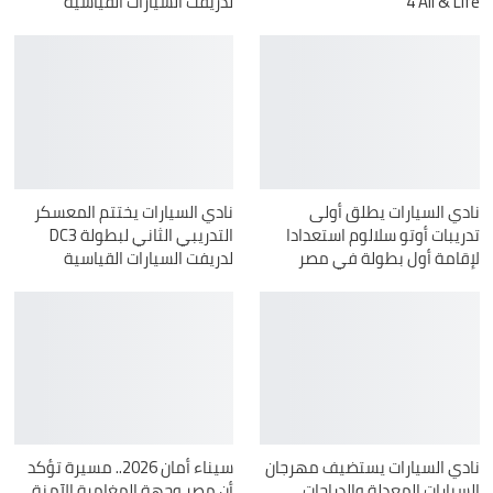
4 All & Life
لدريفت ‏السيارات القياسية
نادي السيارات يطلق أولى
نادي السيارات يختتم المعسكر
تدريبات أوتو سلالوم استعدادا
التدريبي الثاني لبطولة ‏DC3‎
لإقامة أول بطولة في مصر
‏لدريفت السيارات القياسية
نادي السيارات يستضيف مهرجان
سيناء أمان 2026.. مسيرة تؤكد
السيارات المعدلة والدراجات
أن مصر وجهة المغامرة الآمنة