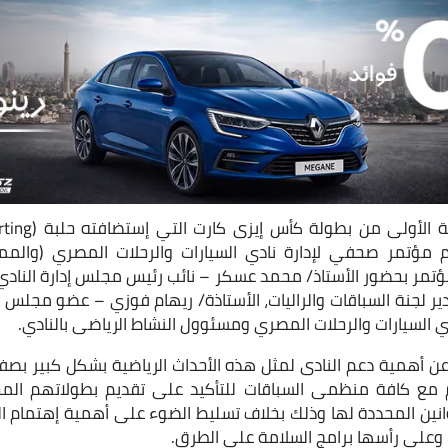
 مؤتمر صحفي لإدارة نادي السيارات والرحلات المصري (والممث
 وقد جاء المؤتمر بحضور الأستاذ/ محمد عسكر – نائب رئيس مجلس إدارة ا
 لجنة السباقات والراليات، الأستاذة/ ريهام فوزي – عضو مجلس الإد
دي السيارات والرحلات المصري ومسئوول النشاط الرياضى بالنادي.
 مع كافة منظمى السباقات للتأكيد على تقديم بطولاتهم المح
قوانين المحددة لها وذلك بخلاف تسليط الضوء على أهمية إهتمام ال
ت وعلى رأسها برامج السلامة على الطرق.