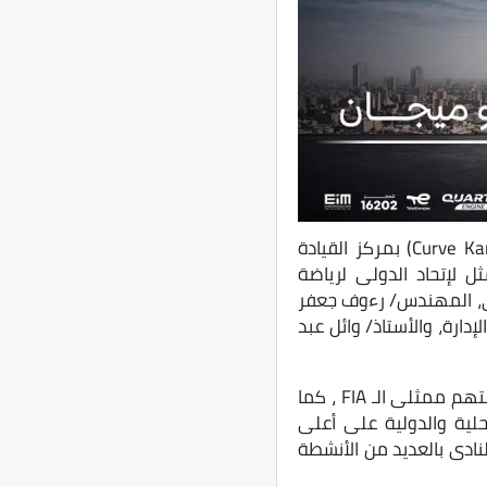
على هامش تنظيم الجولة الأولى من بطولة كأس إيزى كارت التي إستضافته حلبة (Curve Karting) بمركز القيادة
ل لإتحاد الدولى لرياضة
لنادي، المهندس/ رءوف جعفر
ارة، والأستاذ/ وائل عبد
وقد تحدث عسكر بالبداية عن أهمية دعم النادى لمثل هذه الأحداث الرياضية بشكل كبير بصفتهم ممثلى الـ FIA ، كما
لية والدولية على أعلى
نادى بالعديد من الأنشطة