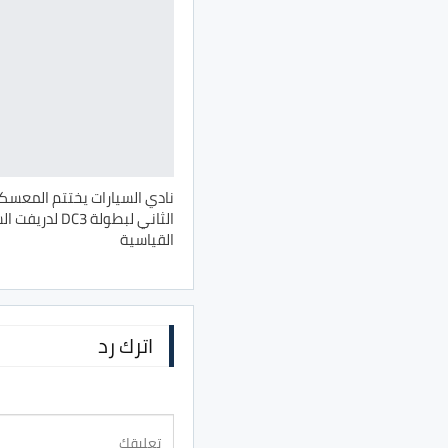
نادي السيارات يختتم المعسكر
الثاني لبطولة ‏DC3‎ ‏ل
القياسية
اترك رد