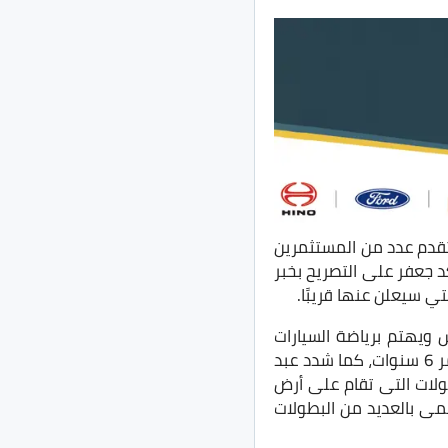
تقدم عدد من المستثمرين
مولا 1، وليس هذا فحسب. بل أكد جعفر على التصريح بخبر
 ويهتم برياضة السيارات
بأنواعها، وخاصة مع مسئوليتهم في إصدار الرخصة الرياضية لهؤلاء المتسابقين بدءًا من عمر 6 سنوات، كما شدد عبد
على موقع (FIA) الرسمي بكافة البطولات التى تقام على أرض
مى بالعديد من البطولات