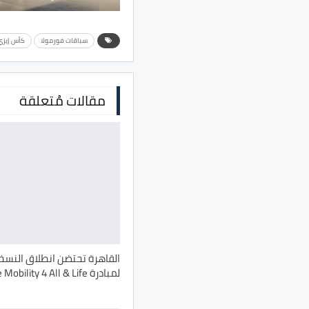
سباقات فورمولا
كأس إيزي
مقالات مُتعلقة
القاهرة تحتضن انطلاق النسخة
لمبادرة Safe Mobility 4 All & Life