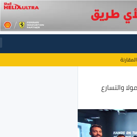
المقارنة
لا والتسارع