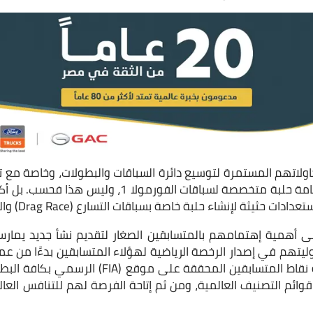
ولاتهم المستمرة لتوسيع دائرة السباقات والبطولات، وخاصة مع 
بملفات لتنفيذ مشروع لإقامة حلبة متخصصة لسباقات الفور
 لإنشاء حلبة خاصة بسباقات التسارع (Drag Race) والتي سيعلن عنها قريبًا.
لى أهمية إهتمامهم بالمتسابقين الصغار لتقديم نشأ جديد يمارس
الجليل على أهمية إضافة نقاط المتسابقين المحققة 
ئم التصنيف العالمية، ومن ثم إتاحة الفرصة لهم للتنافس العال