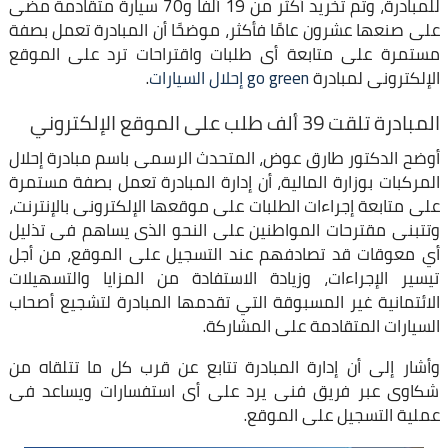
للمبادرة، وتم تخريد أكثر من 19 ألفًا و70 سيارة متقادمة مضى
على صنعها عشرون عامًا فأكثر، موضحًا أن المبادرة تعمل بصفة
مستمرة على متابعة أى طلبات واقتراحات ترد على الموقع
الإلكترونى لمبادرة
go green إحلال السيارات
.
المبادرة تلقت 39 ألف طلب على الموقع الإلكتروني
أوضح الدكتور طارق عوض، المتحدث الرسمى باسم مبادرة إحلال
المركبات بوزارة المالية، أن إدارة المبادرة تعمل بصفة مستمرة
على متابعة إجراءات الطلبات على موقعها الإلكترونى بالإنترنت،
وتتبنى مقترحات المواطنين على النحو الذى يساهم فى تذليل
أي معوقات قد تصادفهم عند التسجيل على الموقع، من أجل
تيسير الإجراءات، وزيادة الاستفادة من المزايا والتسهيلات
الائتمانية غير المسبوقة التي تقدمها المبادرة لتشجيع أصحاب
السيارات المتقادمة على المشاركة.
وأشار إلى أن إدارة المبادرة تتابع عن قرب كل ما تتلقاه من
شكاوى عبر فريق فنى يرد على أى استفسارات ويساعد فى
عملية التسجيل على الموقع.