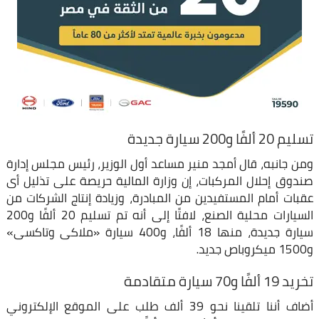
تسليم 20 ألفًا و200 سيارة جديدة
ومن جانبه، قال أمجد منير مساعد أول الوزير، رئيس مجلس إدارة
صندوق إحلال المركبات، إن وزارة المالية حريصة على تذليل أى
عقبات أمام المستفيدين من المبادرة، وزيادة إنتاج الشركات من
السيارات محلية الصنع، لافتًا إلى أنه تم تسليم 20 ألفًا و200
سيارة جديدة، منها 18 ألفًا، و400 سيارة «ملاكى وتاكسى»
و1500 ميكروباص جديد.
تخريد 19 ألفًا و70 سيارة متقادمة
أضاف أننا تلقينا نحو 39 ألف طلب على الموقع الإلكتروني