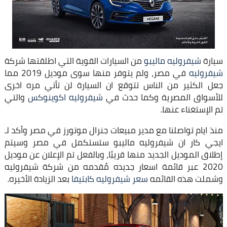
سيارة
شيفروليه ماليبو
من السيارات القوية التي اطلقتها شركة
شيفروليه
في مصر، ولم يتوفر منها سوى موديل 2019 مما
جعل الكثير من الناس تتوقع ان السيارة لن تأتي مره اخرى
للأسواق المصرية وكما حدث في
شيفروليه اكوينوكس
والتي
تم الإستغناء عنها.
منذ ايام تواصلنا مع مدير مبيعات جنرال موتورز في مصر وأكد لـ
ايجي كار ان شيفروليه ماليبو ستستكمل في مصر وسيتم
إطلاق الموديل الجديد منها قريبًا، وبالفعل تم الإعلان عن موديل
2020 عبر قائمة اسعار جديده مُقدمه من شركة شيفروليه
وشملت هذه القائمه
سعر شيفروليه كابتيفا
بعد الزيادة الأخيره.