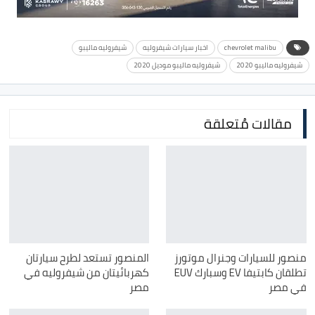
chevrolet malibu
اخبار سيارات شيفروليه
شيفروليه ماليبو
شيفروليه ماليبو 2020
شيفروليه ماليبو موديل 2020
مقالات مُتعلقة
منصور للسيارات وجنرال موتورز
المنصور تستعد لطرح سيارتان
تطلقان كابتيفا EV وسبارك EUV
كهربائيتان من شيفروليه في
في مصر
مصر