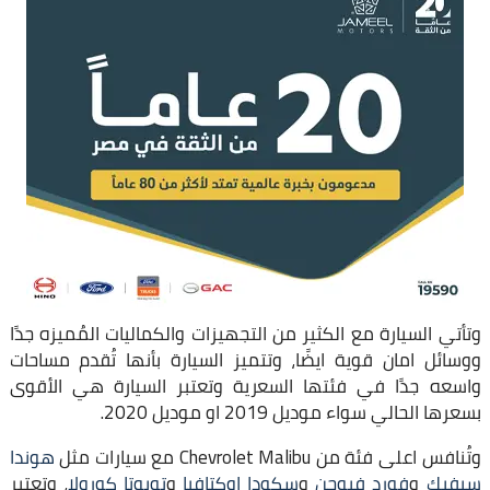
وتأتي السيارة مع الكثير من التجهيزات والكماليات المُميزه جدًا
ووسائل امان قوية ايضًا، وتتميز السيارة بأنها تُقدم مساحات
واسعه جدًا في فئتها السعرية وتعتبر السيارة هي الأقوى
بسعرها الحالي سواء موديل 2019 او موديل 2020.
وتُنافس اعلى فئة من Chevrolet Malibu مع سيارات مثل
هوندا
سيفيك
و
فورد فيوجن
و
سكودا اوكتافيا
و
تويوتا كورولا
، وتعتبر