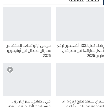
زيادات تصل لـ100 ألف.. غبور ترفع
جي بي أوتو تستعد للكشف عن
أسعار سياراتها في مصر خلال
سيارتان جديدتان في أوتومورو
مارس 2026
2026
شيري تستعد لطرح اريزو 6 GT
في 3 دقايق.. شيري اريزو 5
المُجمعة محليًا خلال أيام في
فيس ليفت لأول مرة في مصر