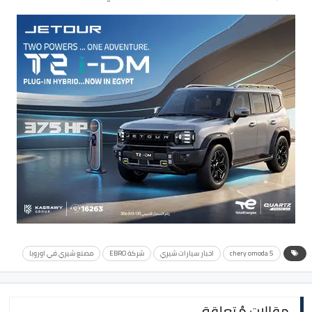
chery omoda 5
اخبار سيارات شيري
شركة EBRO
مصنع شيري في اوروبا
مقالات مُتعلقة