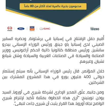
أُقيم حفل الإفتتاح في إسبانيا في برشلونة، وحضره السفير
الصيني لدى إسبانيا ياو جينغ، ورئيس الوزراء الإسباني بيدرو
سانشيز، ورئيس منطقة كتالونيا ذاتية الحكم أراغونيس، ووزير
الصناعة والسياحة في الصناعات الغربية والسياحة وشان شيانغ
تشيان، وغيرهم.
خلال المؤتمر، قال رئيس الوزراء الإسباني بأنه سيتم إستثمار
حوالى 400 مليون يورو في هذا المشروع المشترك بين
الشركتين.
ومن جانبه، علّق المدير الإداري لشركة شيري في أوروبا، السيد
يوخن تويتينج: “أرى هذه الخطوة بمثابة تأكيد لإلتزام شيري
الواضح تجاه أوروبا. هذا القرار يثبت أن شيري جاءت لتبقى”.