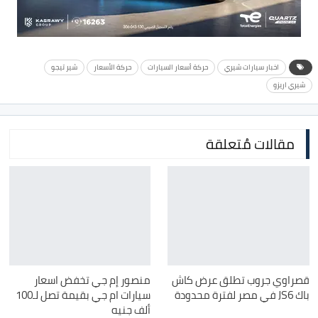
اخبار سيارات شيري
حركة أسعار السيارات
حركة الأسعار
شير تيجو
شيري اريزو
مقالات مُتعلقة
قصراوي جروب تطلق عرض كاش
منصور إم جي تخفض اسعار
باك JS6 في مصر لفترة محدودة
سيارات ام جي بقيمة تصل لـ100
ألف جنيه