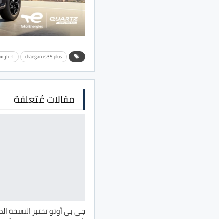
changan cs35 plus
اخبار س
مقالات مُتعلقة
جي بي أوتو تختبر النسخة ا