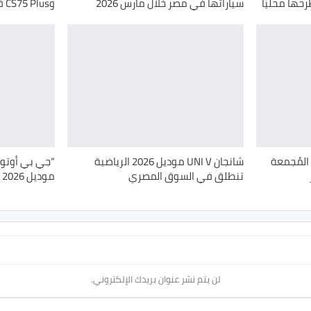
رحها محليًا
سياراتها في مصر خلال مارس 2026
وCS75 Plus في السوق المصري
أخيرًا.. طرح شانجان CS55 Plus المُجمعة
شانجان UNI V موديل 2026 الرياضية
“جي بي أوتو”
تنطلق في السوق المصري
موديل 2026 رسميًا في مصر
لن يتم نشر عنوان بريدك الإلكتروني.