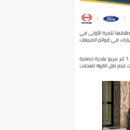
طلاقها للمرة الأولى في
ارات في قوائم المبيعات
من المتوقع ان تُقدم Changan CS35 Plus الجديدة في السوق المصري بمحرك 4 سلندر 1.4 لتر تيربو بقدرة حصانية
 عزم دوران 260 نيوتن.متر، يتصل المحرك بناقل حركة DCT WET من 7 نقلات ليتم نقل القوة للعجلات