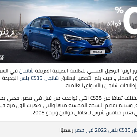
اوتو” الوكيل المحلي للعلامة الصينية العريقة
شانجان
في السوق
ق المحلي، حيث يتم التحضير لإطلاق
شانجان CS35 بلس
طلاقات شانجان بالأسواق العالمية.
وتعتبر CS35 بلس طراز مُختلف تمامًا عن CS35 التي تواجدت من قبل في
تعتبر منافس شرس لـ هافال جولاين وبيجو 2008.
 في مصر
رسميًا!