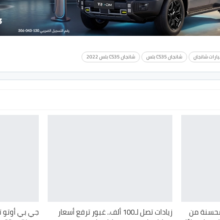
يارات شانجان
شانجان CS35 بلس
شانجان CS35 بلس 2022
لمحسنة من
زيادات تصل لـ100 ألف.. غبور ترفع أسعار
جي بي أوتو ت