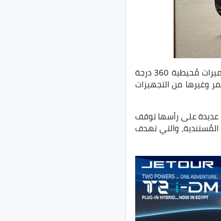
وتُقدم السيارة في الخارج بتجهيزات عديدة منها جنوط 18 بوصة وفتحة سقف بانوراما وكاميرات مُحيطية 360 درجة
من الجلد باللون الأحمر وغيرها من التجهيزات
ب عديدة على رأسها توقف
ت المُستندية، والتي تهدف