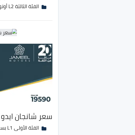
الفئة الثالثة L2 أوتوماتيك بسعر 232 ألف جنية بدلًا من 217 ألف جنية
سعر شانجان ايدو DT موديل 2022
الفئة الأولى L1 بسعر 249 ألف جنية بدلًا من 229 ألف جنية