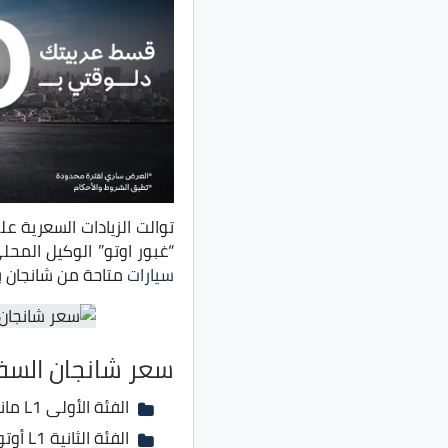
توالت الزيادات السعرية ع
“غبور اوتو” الوكيل المحلي، حيث تم فرض زيادات 
سيارات
متاحة من شانجان ب
سعر شانجان السفن 2
الفئة الأولى L1 مانيوال بسعر 196 ألف جنية بدلًا من 181 ألف جنية
الفئة الثانية L1 أوتوماتيك بسعر 216 ألف جنية بدلًا من 201 ألف جنية