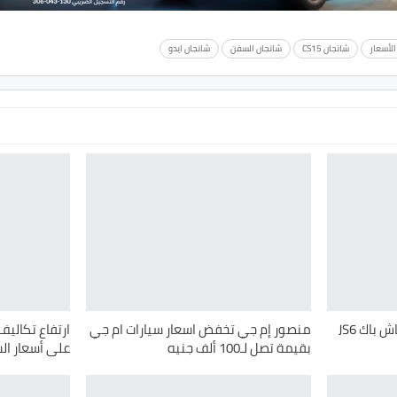
الأسعار
شانجان CS15
شانجان السفن
شانجان ايدو
قصراوي جروب تطلق عرض كاش باك JS6
منصور إم جي تخفض اسعار سيارات ام جي
ارتفاع تكالي
بقيمة تصل لـ100 ألف جنيه
على أسعار ال