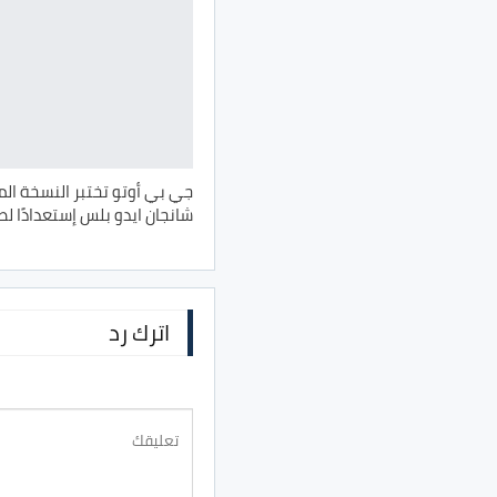
جي بي أوتو تختبر النسخة ا
شانجان ايدو بلس إستعدادًا لط
اترك رد