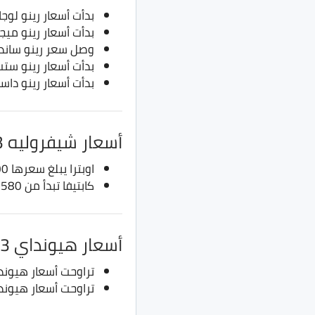
بدأت أسعار رينو لوجان من 365 ألف جنيه، حتى
بدأت أسعار رينو ميجان من 534 ألف جنيه، حتى
وصل سعر رينو سانديرو للفئ
بدأت أسعار رينو ستب واي من 415 ألف جني
بدأت أسعار رينو داستر من 444 ألف جنيه، إلى
أسعار شيفروليه 2023
اوبترا يبلغ سعرها 358.500 جنيه
كابتيفا تبدأ من 580 الف حتى 660 الف جنيه
أسعار هيونداي 2023
تراوحت أسعار هيونداي أكسنت RB بين 360 ألف
تراوحت أسعار هيونداي النترا HD بين 430 ألف ج