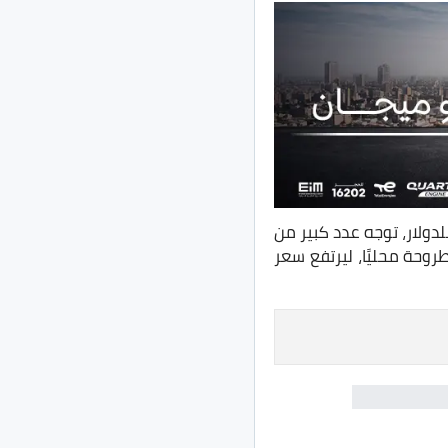
ولار الأمريكي أمام الجنية المصري في البنوك ليقترب من 25 جنية للدولار، توجه عدد كبير من
روحة محليًا، ليرتفع سعر