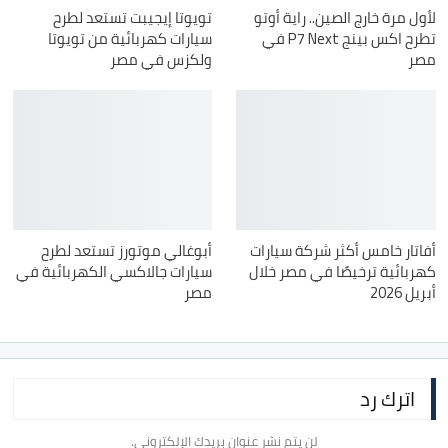
لأول مرة خارج الصين.. راية أوتو
تويوتا إيجيبت تستعد لطرح
تطرح اكس بينج P7 Next في
سيارات كهربائية من تويوتا
مصر
ولكزس في مصر
أفاتار خامس أكثر شركة سيارات
أبوغالي موتورز تستعد لطرح
كهربائية ترخيصًا في مصر خلال
سيارات جالاكسي الكهربائية في
أبريل 2026
مصر
اترك رد
لن يتم نشر عنوان بريدك الإلكتروني.