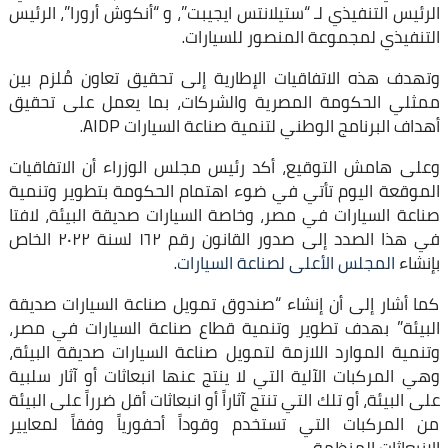
الرئيس التنفيذي لـ “ستيلانتس ايجيبت”، و “أنكوش أرورا”، الرئيس
التنفيذي لمجموعة المنصور للسيارات.
وتهدف هذه الاتفاقيات الإطارية إلى تحقيق تعاون مُلزم بين
ممثلي الحكومة المصرية والشركات، بما يعمل على تحقيق
أهداف البرنامج الوطني لتنمية صناعة السيارات AIDP.
وعلى هامش التوقيع، أكد رئيس مجلس الوزراء أن الاتفاقيات
الموقعة اليوم تأتي في ضوء اهتمام الحكومة بتطوير وتنمية
صناعة السيارات في مصر، وخاصة السيارات صديقة البيئة، لافتا
في هذا الصدد إلى صدور القانون رقم ١٦۲ لسنة ۲۰۲۲ الخاص
بإنشاء
المجلس الأعلى لصناعة السيارات
.
كما أشار إلى أن إنشاء “صندوق تمويل صناعة السيارات صديقة
البيئة” بهدف تطوير وتنمية قطاع صناعة السيارات في مصر،
وتنمية الموارد اللازمة لتمويل صناعة السيارات صديقة البيئة،
وهي المركبات الآلية التي لا ينتج عنها انبعاثات أو آثار سلبية
على البيئة، أو تلك التي تنتج آثاراً أو انبعاثات أقل ضرراً على البيئة
من المركبات التي تستخدم وقوداً أحفورياً وفقاً لمعايير