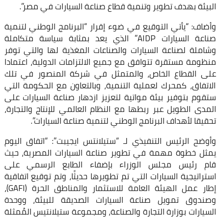
البيئة بهدف تطوير وتنمية قطاع صناعة السيارات في مصر”.
وأضاف: “يأتي التوقيع في ضوء إقرار “البرنامج الوطني لتنمية
صناعة السيارات AIDP” الذي يعد بمثابة سياسة متكاملة
وشاملة لصناعة السيارات والصناعات المغذية لها والتي توفر
منظومة مستقرة تتوافق مع جميع الالتزامات الدولية، اعتمادا
على القطاع الخاص، والمتمثل في شركة المنصور في تلك
الاتفاق، كمحرك لعملية التنمية، وبالتعاون مع الحكومة التي
ستقوم بتوفير بيئة مواتية لتعزيز ازدهار صناعة السيارات على
المدى الطويل عبر ربطها مع النظام العالمي للإنتاج والتجارة،
تحقيقا لأهداف البرنامج الوطني لتنمية صناعة السيارات”.
وأوضح الرئيس التنفيذي لـ “ستيلانتس ايجيبت”: “اتفاق اليوم
يمثل خطوة مهمة في تطوير صناعة السيارات المصرية، حيث
قام رئيس مجلس الوزراء بإضفاء الطابع الرسمي على
استراتيجية السيارات التي تم تطويرها حديثًا، وتم توقيع اتفاقية
إطار عمل الهيئة العامة للاستثمار والمناطق الحرة (GAFI)،
وصندوق تمويل صناعة السيارات الصديقة للبيئة، ووحدة
السيارات بوزارة التجارة والصناعة، ومجموعة ستيلانتيس المُمثلة