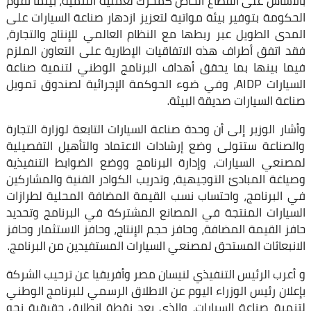
بالأساس على القطاع الخاص كمحرك لعملية التنمية، بينما تقوم
الحكومة بتوفير بيئة مواتية لتعزيز ازدهار صناعة السيارات على
المدى الطويل عبر ربطها مع النظام العالمي للإنتاج والتجارة،
فقد اتفق أطراف هذه الاتفاقيات الإطارية على التعاون الملزم
فيما بينها بما يحقق أهداف البرنامج الوطني لتنمية صناعة
السيارات AIDP، وفي ضوء الحوكمة الإجرائية لصندوق تمويل
صناعة السيارات صديقة البيئة.
وأشار الوزير إلى أن وحدة صناعة السيارات التابعة لوزارة التجارة
والصناعة ستتولى وضع إرشادات الاعتماد والتأهيل التفصيلية
لمصنعي السيارات، وإدارة البرنامج ووضع الضوابط التنفيذية
وصياغة المبادئ التوجيهية، وتدريب الكوادر الفنية والمشاركين
في البرنامج، واحتساب نسب القيمة المضافة المحلية لطرازات
السيارات المنتجة في المصانع المشتركة في البرنامج وتحديد
حافز القيمة المضافة، وحافز حجم الإنتاج، وحافز الاستثمار وحافز
الانبعاثات المستحق لمصنعي السيارات المستفيدين من البرنامج.
و أعرب الرئيس التنفيذي لنيسان مصر وأفريقيا عن ترحيب الشركة
بإعلان رئيس الوزراء اليوم عن الاطلاق الرسمي للبرنامج الوطني
لتنمية صناعة السيارات، والذي يعد نقطة انطلاق حقيقية نحو