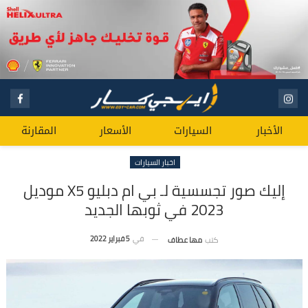
الأخبار
السيارات
الأسعار
المقارنة
اخبار السيارات
إليك صور تجسسية لـ بي ام دبليو X5 موديل
2023 في ثوبها الجديد
في
5 فبراير 2022
كتب
مها عطاف