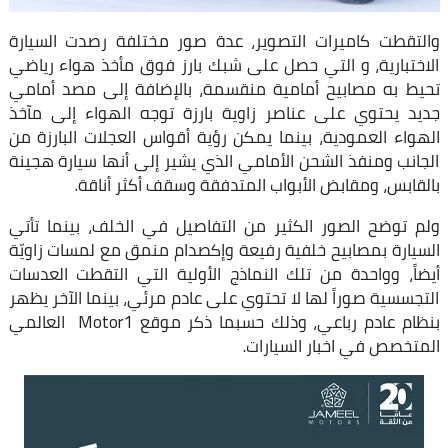
والتقطت كاميرات التصوير، عدة صور مختلفة رصدت السيارة
الاختبارية، و التي حصل على شبك بارز فوق مأخذ هواء رياضي
تحيط به مصابيح أمامية منقسمة، بالإضافة إلى مصد أمامي
جديد يحتوي على عناصر زاوية بارزة توجه الهواء إلى مآخذ
الهواء العمودية، بينما يمكن رؤية أقواس العجلات البارزة من
الجانب ومنفذ الشحن الأمامي الذي يشير إلى أنها سيارة هجينة
بالقابس، ومقابض الأبواب المتدفقة وسقف أكثر أناقة.
ولم توضح الصور الكثير من التفاصيل في الخلف، بينما تأتي
السيارة بمصابيح خلفية رفيعة وإكصدام منمق مع لمسات زاويّة
أيضاً، وواحدة من تلك النماذج الأولية التي التقطت العدسات
التجسسية صوراً لها لا تحتوي على عادم مرئي، بينما الآخر يظهر
بنظام عادم رباعي، وذلك حسبما ذكر موقع Motor1 العالمي
المتخصص في اخبار السيارات.