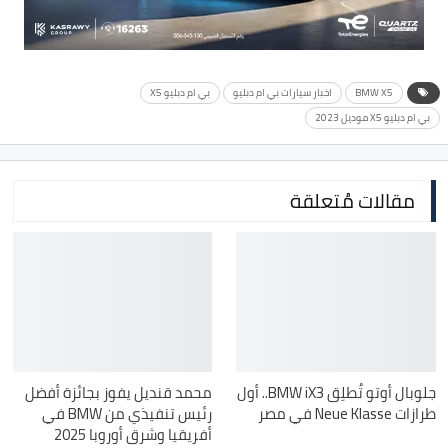
BMW X5
اخبار سيارات بي ام دبليو
بي ام دبليو X5
بي ام دبليو X5 موديل 2023
مقالات مُتعلقة
جلوبال أوتو تُطلِق BMW iX3.. أول
محمد قنديل يفوز بجائزة أفضل
طرازات Neue Klasse في مصر
رئيس تنفيذي من BMW في
أفريقيا وشرق أوروبا 2025