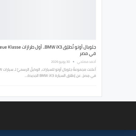
جلوبال أوتو تُطلِق BMW iX3.. أول طرازات asse
في مصر
أحمد مصلحي
30 يونيو 2026
أعلنت مجموعةُ جلو
في مِصرَ، عن إطلاق السيارة BMW iX3 الجديدة…