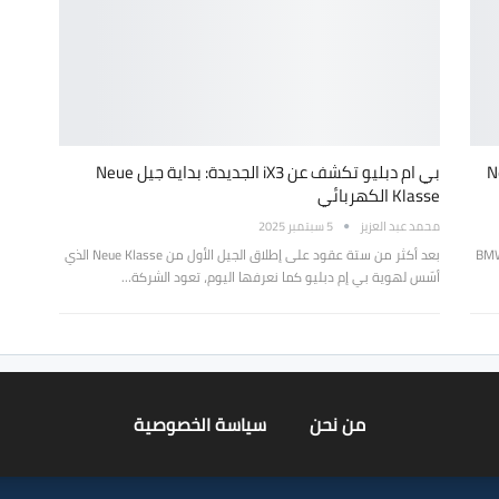
Neue Kl
بي ام دبليو تكشف عن iX3 الجديدة: بداية جيل Neue
Klasse الكهربائي
محمد عبد العزيز
5 سبتمبر 2025
بال أوتو للسيارات، الوكيلُ الرسميُّ لـ سيارات BMW
بعد أكثر من ستة عقود على إطلاق الجيل الأول من Neue Klasse الذي
أسّس لهوية بي إم دبليو كما نعرفها اليوم، تعود الشركة…
من نحن
سياسة الخصوصية