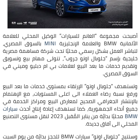
أصبحت مجموعة “الغانم للسيارات” الوكيل المحلي للعلامة
الألمانية BMW والعلامة الإنجليزية
MINI
بالسوق المصري،
لتباشر العمل بشكل رسمي محليًا تحت شركة مساهمة مصرية
خليجية بإسم “جلوبال اوتو جروب”، تتولى مهام بيع وتسويق
وتقديم خدمات ما بعد البيع لعلامات بي ام دبليو وميني في
السوق المصري.
وتستهدف “جلوبال اوتو” الإرتقاء بمستوى خدمات ما بعد البيع
ورفع نسبة رضاء العملاء الى اعلى المستويات، مع الإهتمام
بالإنتشار الجغرافي الصحيح لمعارض البيع ومراكز الخدمة في
جميغ أنحاء الجمهورية، كما تستهدف إعادة إنتاج أحدث
سيارات
BMW
محليًا بدايًة من يناير المُقبل 2023 لنقل مستوى التصنيع
المحلي الى آفاق جديدة.
وستتيح “جلوبال اوتو” سيارات BMW للحجز بدايًة من يوم السبت