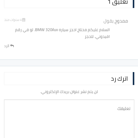
تعليق 1
ممدوح
يقول
4 سنوات منذ
السلام عليكم محتاج احجز سياره BMW 320ilux. لو في رقم
افيدوني. للحجز
الرد
اترك رد
لن يتم نشر عنوان بريدك الإلكتروني.