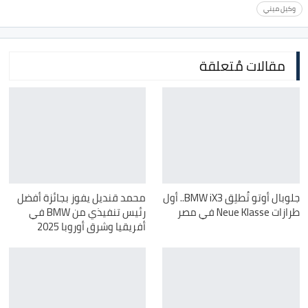
وكيل ميني
مقالات مُتعلقة
جلوبال أوتو تُطلِق BMW iX3.. أول
محمد قنديل يفوز بجائزة أفضل
طرازات Neue Klasse في مصر
رئيس تنفيذي من BMW في
أفريقيا وشرق أوروبا 2025