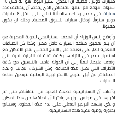
مليارات دولار”، مضيفاً أن التحدي الكبير اليوم، هو أنه خلال 10
سنوات، نتوقع مع النمو الاقتصادي الذي يحدث، أن يتضاعف عدد
سيارات
فى مصر، وذلك معناه أننا نحتاج على الاقل 8 مليارات
دولار سنوياً، لإدخال سيارات للسوق المحلية، وذلك لن يكون
مقبولاً.
وأوضح رئيس الوزراء أن الهدف الاستراتيجي للدولة المصرية هو
أن يتم تعميق صناعة السيارات داخل مصر، وكذا كل الصناعات
المغذية لها، لكي نعتمد على الانتاج المحلي بقدر الامكان، مع
استمرار مصر في التزامها بكافة اتفاقيات التجارة الحرة التي
وقعت عليها، لافتًا إلى أن الدولة قامت بالتنسيق مع كافة
الأطراف التي تمثل هذه الصناعة، وكل الشركاء الاجانب، واتحاد
الصناعات، من أجل الخروج بالاستراتيجية الوطنية لتوطين صناعة
السيارات.
وأضاف أن الاستراتيجية خضعت للعديد من النقاشات، حتى تم
اقرارها في مجلس الوزراء، واخترنا أن نطلقها من هذا المكان،
والذي يشهد التركيز الفعلي على بدء هذه الخطوة، وسنتابع
بصورة يومية تنفيذ هذه الاستراتيجية.