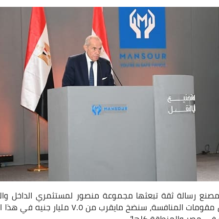
صنع رسالة ثقة تبعثها مجموعة منصور لمستثمري الداخل والخ
سوق كبير واعد يملك كل مقومات المنافسة، سنضخ ما