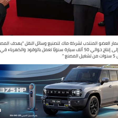
مار العضو المنتدب لشركة ماك لتصنيع وسائل النقل “يهدف المصنع
مساحة 55 ألف متر مربع إلى إنتاج حوالي 50 ألف سيارة سنويًا تعمل بالوقود