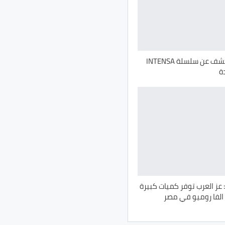
ألفا روميو تكشف عن سلسلة INTENSA
ة
عز العرب توفر كميات كبيرة
الفا روميو في مصر