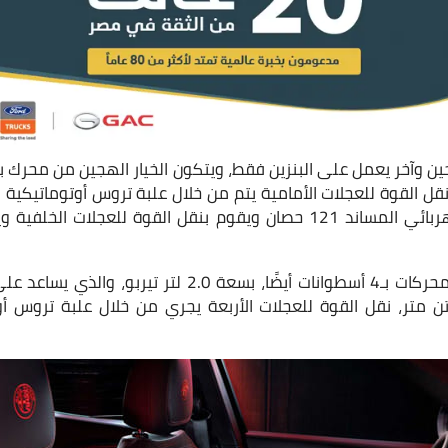
المقابل ينتج المحرك الكهربائي المساند 121 حصان ويقوم بنقل القوة للع