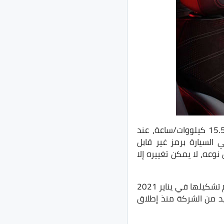
أما بالنسبة للمحرك الكهربائي المساند فإنه يستمد قوته من بطارية ليثيوم أيون بسعة 15.5 كيلووات/ساعة، عند
للشحن مجددا، وتأتي السيارة برمز غير قابل
ن نوعه، لا يمكن تغييره إلا
الجدير بالذكر أن تونال يعد أول طراز جديد لألفا روميو بعد تحالف مجموعة ستيلانتيس، التي تم تشكيلها في يناير 2021
ديد من الشركة منذ إطلاق