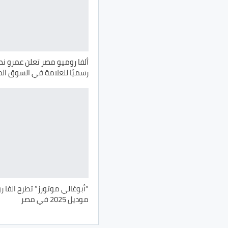
ألفا روميو مصر تعلن عمرو ن
رسميًا للعلامة في السوق ا
“أبوغالي موتورز” تطرح الفا ر
موديل 2025 في مصر