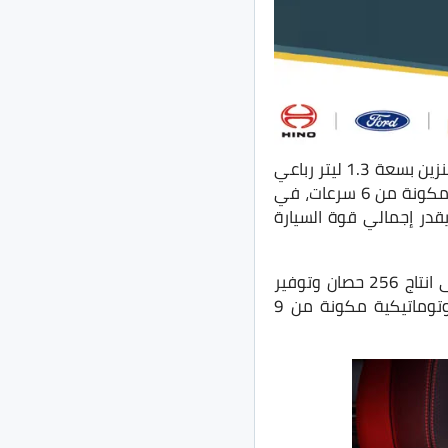
وتتوفر السيارة بمحرك هجين وآخر يعمل على البنزين فقط، ويتكون الخيار الهجين من محرك بنزين بسعة 1.3 ليتر رباعي
الأسطوانات تيربو، كما أن نقل القوة للعجلات الأمامية يتم من خلال علبة تروس أوتوماتيكية مكونة من 6 سرعات، في
جلات الخلفية ويقدر إجمالي قوة السيارة
ويظهرالخيار الثاني من المحركات بـ4 أسطوانات أيضًا، بسعة 2.0 لتر تيربو، والذي يساعد على انتاج 256 حصان وتوفير
عزم دوران حتى 400 نيوتن متر، نقل القوة للعجلات الأربعة يجري من خلال علبة تروس أوتوماتيكية مكونة من 9