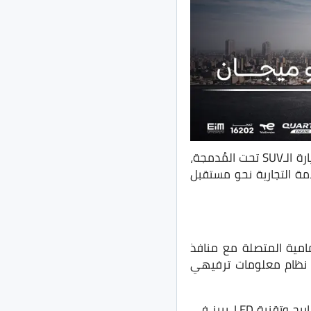
كشفت الشركة الإيطالية لصناعة السيارات، ألفا روميو، عن أحدث سيارتها، وهي “تونال”، السيارة الـSUV تحت المُدمجة،
مة التجارية نحو مستقبل
امية المتصلة مع منافذ
لى نظام معلومات ترفيهي
وعن الجهة الخلفية يظهر الخط الواصل بين المصابيح الخلفية والتي تتكون بدورها من 3 مصابيح وتقنية LED، يبرز في