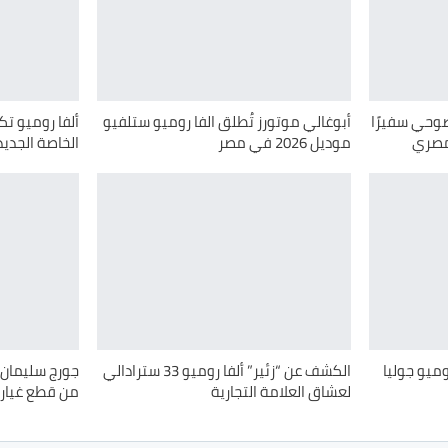
صوحي سفيرًا
أبوغالي موتورز تُطلق الفا روميو ستلفيو
لمصري
موديل 2026 في مصر
الخاصة الجديد
وميو جوليا
الكشف عن “زئير” ألفا روميو 33 سترادالي
جورج سليمان: 
لعشاق العلامة التجارية
من قطع غيار 