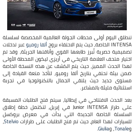
تنطلق اليوم أولى محطات الجولة العالمية المخصصة لسلسلة
INTENSA الخاصة، حيث يتم الاحتفاء بروح
ألفا روميو
عبر تدخلات
تصميمية حصرية تُبرز طابعها القوي وأناقتها الجريئة، وقد تم
اختيار متحف العلامة التاريخي في أريزي ليكون المحطة الأولى
لهذا الحدث المميز، حيث يتم الكشف عن هذه النسخة الخاصة
ضمن بيئة تحتفي بتاريخ ألفا روميو، لتأخذ متعة القيادة إلى
مستوى جديد حيث يلتقي الجمال بالتكنولوجيا في تجربة
استثنائية مليئة بالمشاعر.
بعد الحدث الافتتاحي في إيطاليا، سيتم فتح الطلبات المسبقة
على طراز Junior INTENSA في إبريل، لتكتمل خطة إطلاق
السلسلة الخاصة الجديدة التي بدأت في معرض بروكسل
للسيارات لهذا العام، حيث تم فتح الطلبات على طرازات
Stelvio
،
و
Tonale
، و
Giulia
.