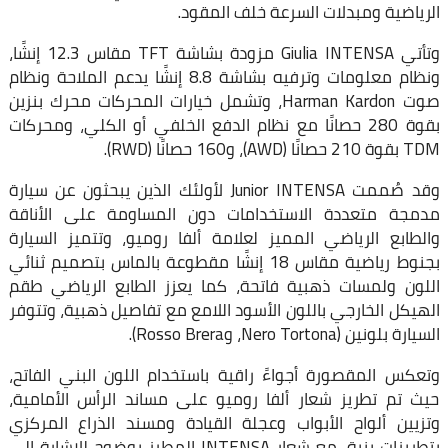
الرياضية ومبدلات السرعة خلف المقود.
وتأتي Giulia INTENSA مزودة بشاشة TFT مقاس 12.3 إنشًا،
ونظام معلومات وترفيه بشاشة 8.8 إنشًا يدعم الملاحة ونظام
صوت Harman Kardon، وتشمل خيارات المحركات محرك بنزين
بقوة 280 حصانًا مع نظام الدفع الخلفي أو الكلي، ومحركات
TDM بقوة 210 حصانًا (AWD)، و160 حصانًا (RWD).
وقد صُممت Junior INTENSA لأولئك الذين يبحثون عن سيارة
مدمجة متعددة الاستخدامات دون المساومة على الأناقة
والطابع الرياضي المميز لعلامة ألفا روميو، وتتميز السيارة
بجنوط رياضية مقاس 18 إنشًا مقطوعة بالماس بتصميم ثنائي
اللون ولمسات ذهبية فاتحة، كما يعزز الطابع الرياضي طقم
الهيكل الخارجي باللون الأسود اللامع مع تفاصيل ذهبية، وتتوفر
السيارة بلونين (Nero Tortona، وRosso Brera).
وتعكس المقصورة أجواءً راقية باستخدام اللون البني الفاتح،
حيث تم تطريز شعار ألفا روميو على مساند الرأس الأمامية،
وتزيين ألواح الأبواب وعجلة القيادة ومسند الذراع المركزي
بتطريزات بنية، مع شعار INTENSA المطرز بوضوح للإشارة إلى