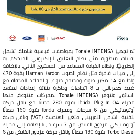
تم تجهيز Tonale INTENSA بمواصفات قياسية شاملة، تشمل
تقنيات متطورة مثل نظام التعليق الإلكتروني المتحكم به
إلكترونيًا، ونظام القيادة المساعد من المستوى الثاني، بالإضافة
إلى ميزات فاخرة مثل نظام الصوت Harman Kardon بقوة 470
واط مع 14 مكبر صوت ومضخم صوت، والمقاعد المدفأة مع
ضبط كهربائي بـ 8 اتجاهات وذاكرة بثلاثة إعدادات لمقعد
السائق، وتتوفر Tonale INTENSA بمحركات متنوعة، منها
محرك Ibrida Plug-In Q4 بقوة 280 حصانًا مع ناقل حركة
أوتوماتيكي من 6 سرعات، ومحرك Ibrida بقوة 160 حصانًا
بتقنية الشاحن التوربيني متغير الهندسة (VGT) وناقل حركة
أوتوماتيكي مزدوج القابض من 7 سرعات، بالإضافة إلى محرك
Turbo Diesel بقوة 130 حصانًا وناقل حركة مزدوج القابض من 6