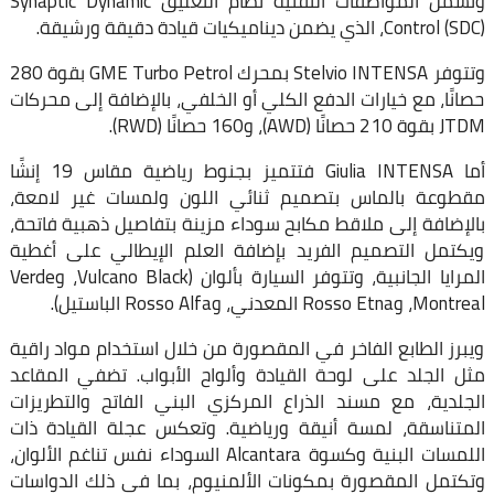
وتشمل المواصفات التقنية نظام التعليق Synaptic Dynamic
Control (SDC)، الذي يضمن ديناميكيات قيادة دقيقة ورشيقة.
وتتوفر Stelvio INTENSA بمحرك GME Turbo Petrol بقوة 280
حصانًا، مع خيارات الدفع الكلي أو الخلفي، بالإضافة إلى محركات
JTDM بقوة 210 حصانًا (AWD)، و160 حصانًا (RWD).
أما Giulia INTENSA فتتميز بجنوط رياضية مقاس 19 إنشًا
مقطوعة بالماس بتصميم ثنائي اللون ولمسات غير لامعة،
بالإضافة إلى ملاقط مكابح سوداء مزينة بتفاصيل ذهبية فاتحة،
ويكتمل التصميم الفريد بإضافة العلم الإيطالي على أغطية
المرايا الجانبية، وتتوفر السيارة بألوان (Vulcano Black، وVerde
Montreal، وRosso Etna المعدني، وRosso Alfa الباستيل).
ويبرز الطابع الفاخر في المقصورة من خلال استخدام مواد راقية
مثل الجلد على لوحة القيادة وألواح الأبواب. تضفي المقاعد
الجلدية، مع مسند الذراع المركزي البني الفاتح والتطريزات
المتناسقة، لمسة أنيقة ورياضية. وتعكس عجلة القيادة ذات
اللمسات البنية وكسوة Alcantara السوداء نفس تناغم الألوان،
وتكتمل المقصورة بمكونات الألمنيوم، بما في ذلك الدواسات