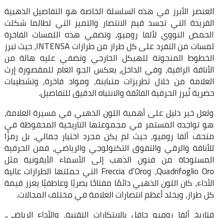
العنصر الأبرز في هذه السلسلة الخاصة هو التفاصيل الذهبية
الفريدة التي تجسد قيم الانتصار والتميز التي لطالما شكلت
الحمض النووي لألفا روميو، وتضفي هذه اللمسات الفاخرة
لمسات من التفرد على كل طراز من طرازات INTENSA، حيث تبرز
الخطوط المنحوتة للهيكل الخارجي وتضفي عليه هالة من
الأناقة الراقية، وفي الداخل، يعكس الجو العام للمقصورة إرث
العلامة من خلال تطريزات متباينة، ومواد فاخرة، وتشطيبات
حصرية تُبرز الحرفية الفائقة والانتباه الدقيق للتفاصيل.
ولعل خير دليل على أهمية اللون الذهبي في مسيرة العلامة،
هو تواجده المستمر في مجموعتها التاريخية المحفوظة في
متحف ألفا روميو، حيث لم يكن مجرد اختيار جمالي، بل رمزًا
للأناقة والرقي والتفوق التكنولوجي والرياضي، فمن الحرفية
المستوحاة من فنون الذهب إلى الأسماء الأيقونية مثل
Quadrifoglio Oro، وFreccia d’Oro التي حملتها الطرازات عالية
الأداء، كان اللون الذهبي دائمًا مفتاحًا بصريًا وعاطفيًا يعزز قيمة
كل طراز، ويخلد أعظم انتصارات العلامة في مختلف المجالات.
فتاريخ ألفا روميو حافل بالابتكارات التقنية، والأداء الرياضي،