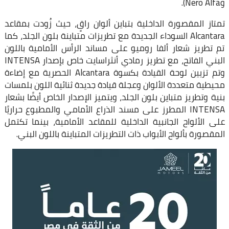
وNero Alfa).
تمتاز المقصورة الداخلية بتباين ألوان راقٍ، حيث زُودت بمقاعد
Alcantara السوداء الجديدة مع تطريزات متباينة بلون الجلد، كما
تم تطريز شعار ألفا روميو على مساند الرأس الأمامية باللون
البني الفاتح، مع تطريز رمادي أنثراسايت خاص بإصدار INTENSA
وتم تزيين لوحة القيادة بكسوة Alcantara الحصرية مع إضاءة
محيطية متعددة الألوان وعجلة قيادة جديدة ثنائية اللون بلمسات
بنية وتطريز متباين بلون الجلد، ويتميز الإصدار الخاص أيضًا بشعار
INTENSA المطرز على مسند الذراع الأمامي والمطبوع حراريًا
على الألواح الجانبية الداخلية للمقاعد الأمامية، بينما تكتمل
المقصورة بألواح الأبواب ذات التطريزات المتباينة باللون البني.