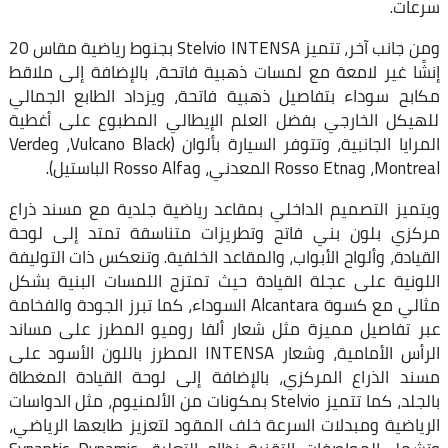
سرعات.
ومن جانب آخر، تتميز Stelvio INTENSA بجنوط رياضية مقاس 20
إنشًا غير لامعة مع لمسات ذهبية فاتحة، بالإضافة إلى ملاقط
مكابح سوداء بتفاصيل ذهبية فاتحة، ويزداد الطابع الجمالي
للهيكل الخارجي بفضل العلم الإيطالي المطبوع على أغطية
المرايا الجانبية، وتتوفر السيارة بألوان (Vulcano Black، وVerde
Montreal، وRosso Etna المعدني، وRosso Alfa الباستيل).
ويتميز التصميم الداخلي بمقاعد رياضية جلدية مع مسند ذراع
مركزي بلون بني فاتح وتطريزات متناسقة تمتد إلى لوحة
القيادة، وألواح الأبواب، والمقاعد الخلفية. وتنعكس ذات التوليفة
اللونية على عجلة القيادة حيث تمتزج اللمسات البنية بشكل
مثالي مع كسوة Alcantara السوداء، كما تبرز الجودة والفخامة
عبر تفاصيل مميزة مثل شعار ألفا روميو المطرز على مساند
الرأس الأمامية، وشعار INTENSA المطرز باللون الأسود على
مسند الذراع المركزي، بالإضافة إلى لوحة القيادة المغطاة
بالجلد، كما تتميز Stelvio بمكونات من الألمنيوم، مثل الدواسات
الرياضية ومبدلات السرعة خلف المقود لتعزيز طابعها الرياضي،