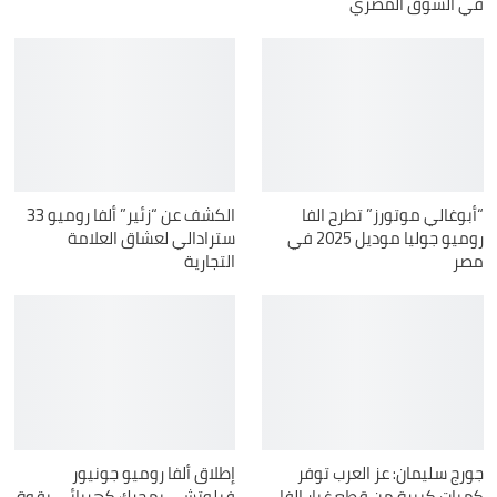
في السوق المصري
“أبوغالي موتورز” تطرح الفا
الكشف عن “زئير” ألفا روميو 33
روميو جوليا موديل 2025 في
سترادالي لعشاق العلامة
مصر
التجارية
جورج سليمان: عز العرب توفر
إطلاق ألفا روميو جونيور
كميات كبيرة من قطع غيار الفا
فيلوتشي بمحرك كهربائي بقوة