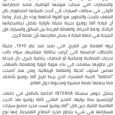
والانتصارات التي شكلت هويتها الوطنية، فمنذ انتصاراتها
الأولى في سباقات السيارات إلى أحدث تقنياتها المتطورة، كان
الشغف بالبحث والتطوير هو القوة الدافعة وراء كل إنجاز، وكما
أن قيادة ألفا روميو تجربة مليئة بالإثارة بفضل ديناميكياتها
الرائدة، وخفة الحركة، والعلاقة الفريدة بين السائق والسيارة، فإن
النتيجة هي متعة قيادة لا يمكن مقارنتها بأي علامة أخرى.
ثروة العلامة من التاريخ، التي تمتد منذ عام 1910، مليئة
باللحظات الحاسمة التي عُرفت بكثافة مشاعرها، سواء كانت
تحديات اقتصادية وصناعية أو انتصارات رياضية كبرى، كل مرحلة
من تطورها ساهمت في بناء هوية قوية ومفعمة بالشغف،
تعكس أسلوب الحياة والثقافة الإيطالية. ومن هنا، أصبحت
“الكثافة” الخيط المشترك الذي يربط تاريخ ألفا روميو بأكمله،
مما يجعلها علامة متميزة ومحبوبة حول العالم.
يتمثل جوهر سلسلة INTENSA الخاصة بالكامل في كلمات
أورايتسيو ساتا بوليغا، المدير التقني لألفا روميو بعد الحرب
العالمية الثانية، حين قال: “ألفا روميو ليست مجرد مصنع سيارات؛
فسياراتها هي شيء يتجاوز مجرد النماذج التقليدية، إنها نوع