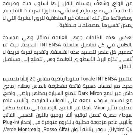
من الولع، وشغفٌ بوسيلة النقل، إنها أسلوب حياة، وطريقة
خاصة جدًا في صنع سيارة، إنها شيء يتجاوز التعريفات التقليدية،
ومكوناتها مثل تلك السمات غير المنطقية للروح البشرية التي لا
يمكن تفسيرها بمصطلحات منطقية”.
تعكس هذه الكلمات جوهر العلامة تمامًا، وهي مجسدة
بالكامل في كل تفاصيل سلسلة INTENSA الجديدة، حيث تم
تصميم كل عنصر لتجسيد هذه الفلسفة، وتقديم تجربة فريدة لا
تُنسى، تكرّم الإرث الأسطوري للعلامة وهي تتطلع إلى مستقبل
التنقل.
فتتميز Tonale INTENSA بجنوط رياضية مقاس 20 إنشًا بتصميم
جديد، مع لمسات ذهبية فاتحة مقطوعة بالماس وطلاء رمادي
داكن غير لامع Dark Miron تتمتع السيارة بمظهر رياضي واضح،
مع لمسات سوداء لامعة على القوالب الخارجية، وأنابيب عادم
مطلية بتأثير Dark Miron غير اللامع، بالإضافة إلى ملاقط مكابح
سوداء حصرية تحمل توقيع ألفا روميو باللون الذهبي الفاتح،
وأنابيب عادم مزدوجة مطلية بالكروم متوفرة في إصدار (Plug-in
Hybird Q4)، تتوفر بثلاثة ألوان (Rosso Alfa، وVerde Montreal،