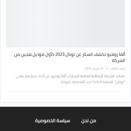
ألفا روميو تكشف الستار عن تونال 2023 كأول موديل هجين من
الشركة
مها عطاف
10 فبراير 2022
كشفت الشركة الإيطالية لصناعة السيارات، ألفا روميو، عن أحدث سيارتها، وهي
"تونال"، السيارة الـSUV تحت المُدمجة، مزودة…
من نحن
سياسة الخصوصية