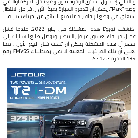
وبالتالي إذا حاول السائق الوقوف دون وضع ناقل الحركة أولاً في
وضع “Park”، يمكن أن تتدحرج السيارة بعيدًا، لأن ن فرامل الانتظار
ستعلق في وضع الإيقاف، مما يمنع السائق من تحريك سيارته.
اكتشفت تويوتا هذه المشكلة في يناير 2022، عندما فشل
عميل من فك تعشيق فرامل الانتظار، وتوصل صانع السيارات إلى
فهم أن هذه المشكلة يمكن أن تحدث قبل البيع الأول ، مما
يعني أن تلك المركبات المعينة لا تفي بمتطلبات FMVSS رقم
135 الفقرة S7.12.3.