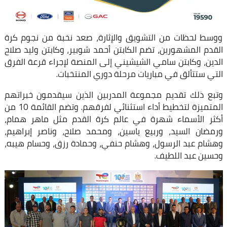
ووسط لحظات من التشويق والإثارة، صعد نخبة من نجوم كرة
القدم المشهورين، تضم الكابتن أحمد شوبير، وكابتن وليد صلاح
الدين، وكابتن سامي الشيشيني إلى المنصة لإجراء قرعة الفرق
التي ستتألق في مباريات مرحلة دوري المنتخبات.
وتبع ذلك تقديم مجموعة المدربين الذين سيقدمون خبراتهم
المتميزة لتخطيط أداء استثنائي لفرقهم. وتضم القائمة 10 من
أكثر الأسماء شهرة في عالم كرة القدم مثل ماهر همام،
ورمضان السيد، وربيع ياسين، ومحمد صلاح، وناصر إبراهيم،
وهشام عبد الرسول، وهشام حنفي، وحمادة رزق، وحسام هيبه،
وحسين عبد اللطيف.