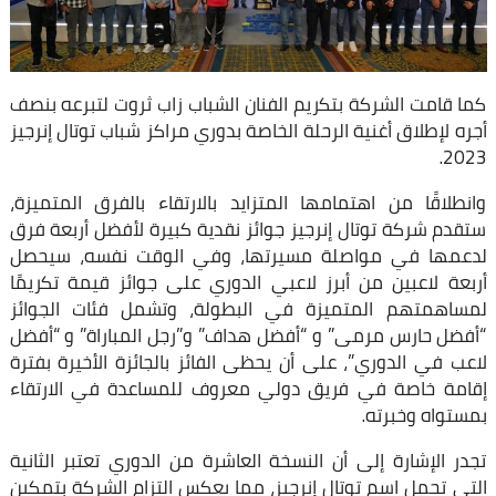
كما قامت الشركة بتكريم الفنان الشباب زاب ثروت لتبرعه بنصف
أجره لإطلاق أغنية الرحلة الخاصة بدوري مراكز شباب توتال إنرجيز
2023.
وانطلاقًا من اهتمامها المتزايد بالارتقاء بالفرق المتميزة،
ستقدم شركة توتال إنرجيز جوائز نقدية كبيرة لأفضل أربعة فرق
لدعمها في مواصلة مسيرتها، وفي الوقت نفسه، سيحصل
أربعة لاعبين من أبرز لاعبي الدوري على جوائز قيمة تكريمًا
لمساهمتهم المتميزة في البطولة، وتشمل فئات الجوائز
“أفضل حارس مرمى” و “أفضل هداف” و”رجل المباراة” و “أفضل
لاعب في الدوري”، على أن يحظى الفائز بالجائزة الأخيرة بفترة
إقامة خاصة في فريق دولي معروف للمساعدة في الارتقاء
بمستواه وخبرته.
تجدر الإشارة إلى أن النسخة العاشرة من الدوري تعتبر الثانية
التي تحمل اسم توتال إنرجيز، مما يعكس التزام الشركة بتمكين